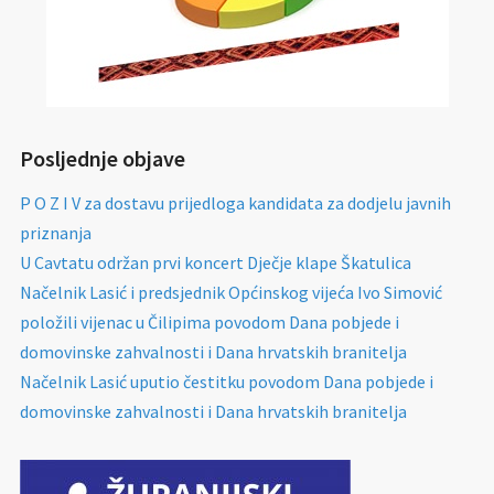
Posljednje objave
P O Z I V za dostavu prijedloga kandidata za dodjelu javnih
priznanja
U Cavtatu održan prvi koncert Dječje klape Škatulica
Načelnik Lasić i predsjednik Općinskog vijeća Ivo Simović
položili vijenac u Čilipima povodom Dana pobjede i
domovinske zahvalnosti i Dana hrvatskih branitelja
Načelnik Lasić uputio čestitku povodom Dana pobjede i
domovinske zahvalnosti i Dana hrvatskih branitelja