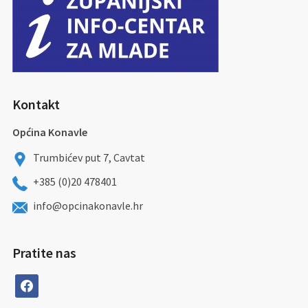
Kontakt
Općina Konavle
Trumbićev put 7, Cavtat
+385 (0)20 478401
info@opcinakonavle.hr
Pratite nas
facebook