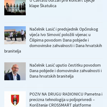
U Cavtatu održan prvi koncert Dječje
klape Škatulica
Načelnik Lasić i predsjednik Općinskog
vijeća Ivo Simović položili vijenac u
Čilipima povodom Dana pobjede i
domovinske zahvalnosti i Dana hrvatskih
branitelja
Načelnik Lasić uputio čestitku povodom
Dana pobjede i domovinske zahvalnosti i
Dana hrvatskih branitelja
POZIV NA DRUGU RADIONICU Pametna i
precizna tehnologija u poljoprivredi –
Korištenje CROSSMART platforme