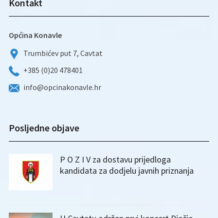
Kontakt
Općina Konavle
Trumbićev put 7, Cavtat
+385 (0)20 478401
info@opcinakonavle.hr
Posljedne objave
P O Z I V za dostavu prijedloga
kandidata za dodjelu javnih priznanja