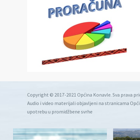
Copyright © 2017-2021 Općina Konavle. Sva prava pr
Audio i video materijali objavljeni na stranicama Opć
upotrebu u promidžbene svrhe