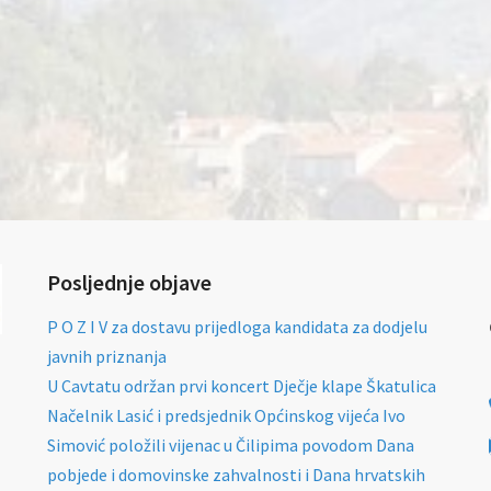
Posljednje objave
P O Z I V za dostavu prijedloga kandidata za dodjelu
javnih priznanja
U Cavtatu održan prvi koncert Dječje klape Škatulica
Načelnik Lasić i predsjednik Općinskog vijeća Ivo
Simović položili vijenac u Čilipima povodom Dana
pobjede i domovinske zahvalnosti i Dana hrvatskih