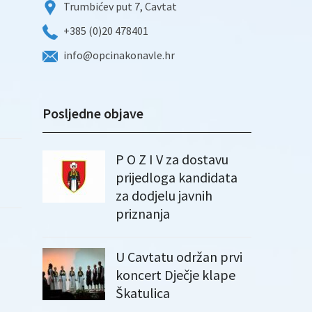
Trumbićev put 7, Cavtat
+385 (0)20 478401
info@opcinakonavle.hr
Posljedne objave
P O Z I V za dostavu
prijedloga kandidata
za dodjelu javnih
priznanja
U Cavtatu održan prvi
koncert Dječje klape
Škatulica