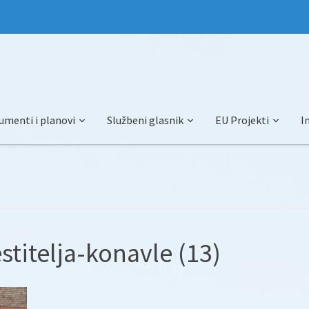
umenti i planovi
Službeni glasnik
EU Projekti
I
stitelja-konavle (13)