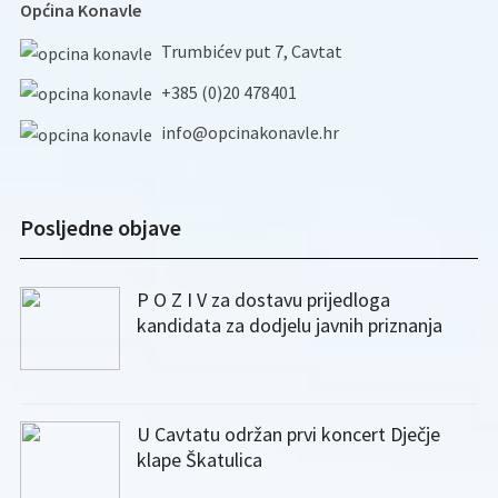
Općina Konavle
Trumbićev put 7, Cavtat
+385 (0)20 478401
info@opcinakonavle.hr
Posljedne objave
P O Z I V za dostavu prijedloga
kandidata za dodjelu javnih priznanja
U Cavtatu održan prvi koncert Dječje
klape Škatulica