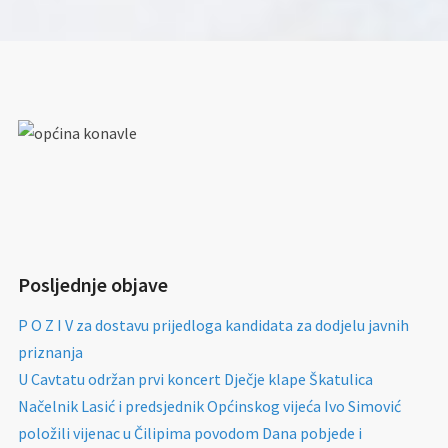
Posljednje objave
P O Z I V za dostavu prijedloga kandidata za dodjelu javnih
priznanja
U Cavtatu održan prvi koncert Dječje klape Škatulica
Načelnik Lasić i predsjednik Općinskog vijeća Ivo Simović
položili vijenac u Čilipima povodom Dana pobjede i