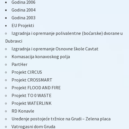
Godina 2006
Godina 2004
Godina 2003
EU Projekti
Izgradnja i opremanje polivalentne (boćarske) dvorane u
Dubravci
Izgradnja i opremanje Osnovne škole Cavtat
Komasacija konavoskog polja
PartHer
Projekt CIRCUS
Projekt CROSSMART
Projekt FLOOD AND FIRE
Projekt TO 0 WASTE
Projekt WATERLINK
RD Konavle
Uređenje postojeće tržnice na Grudi – Zelena placa
Vatrogasni dom Gruda