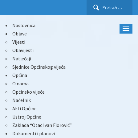
Pretraži:
Naslovnica
Objave
Vijesti
Obavijesti
Natječaji
Sjednice Općinskog vijeća
Općina
O nama
Općinsko vijeće
Načelnik
Akti Općine
Ustroj Općine
Zaklada “Otac Ivan Fiorović”
Dokumenti i planovi