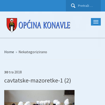
Pretraži:
Home
»
Nekategorizirano
30
tra
2018
cavtatske-mazoretke-1 (2)