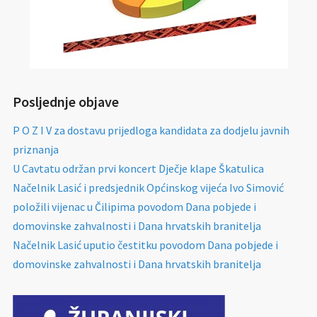
Posljednje objave
P O Z I V za dostavu prijedloga kandidata za dodjelu javnih
priznanja
U Cavtatu održan prvi koncert Dječje klape Škatulica
Načelnik Lasić i predsjednik Općinskog vijeća Ivo Simović
položili vijenac u Čilipima povodom Dana pobjede i
domovinske zahvalnosti i Dana hrvatskih branitelja
Načelnik Lasić uputio čestitku povodom Dana pobjede i
domovinske zahvalnosti i Dana hrvatskih branitelja