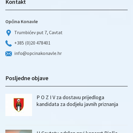
Kontakt
Općina Konavle
Trumbićev put 7, Cavtat
+385 (0)20 478401
info@opcinakonavle.hr
Posljedne objave
P O Z I V za dostavu prijedloga
kandidata za dodjelu javnih priznanja