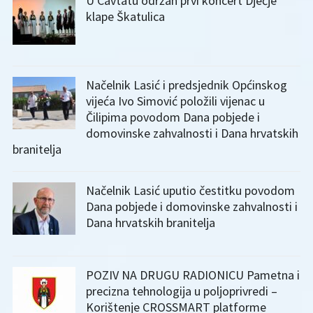
U Cavtatu održan prvi koncert Dječje
klape Škatulica
Načelnik Lasić i predsjednik Općinskog
vijeća Ivo Simović položili vijenac u
Čilipima povodom Dana pobjede i
domovinske zahvalnosti i Dana hrvatskih
branitelja
Načelnik Lasić uputio čestitku povodom
Dana pobjede i domovinske zahvalnosti i
Dana hrvatskih branitelja
POZIV NA DRUGU RADIONICU Pametna i
precizna tehnologija u poljoprivredi –
Korištenje CROSSMART platforme