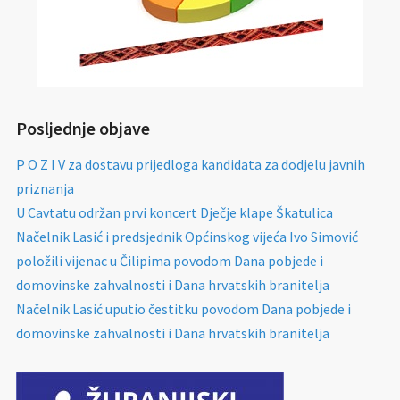
Posljednje objave
P O Z I V za dostavu prijedloga kandidata za dodjelu javnih
priznanja
U Cavtatu održan prvi koncert Dječje klape Škatulica
Načelnik Lasić i predsjednik Općinskog vijeća Ivo Simović
položili vijenac u Čilipima povodom Dana pobjede i
domovinske zahvalnosti i Dana hrvatskih branitelja
Načelnik Lasić uputio čestitku povodom Dana pobjede i
domovinske zahvalnosti i Dana hrvatskih branitelja