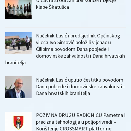
U Cavtatu održan prvi koncert Dječje
klape Škatulica
Načelnik Lasić i predsjednik Općinskog
vijeća Ivo Simović položili vijenac u
Čilipima povodom Dana pobjede i
domovinske zahvalnosti i Dana hrvatskih
branitelja
Načelnik Lasić uputio čestitku povodom
Dana pobjede i domovinske zahvalnosti i
Dana hrvatskih branitelja
POZIV NA DRUGU RADIONICU Pametna i
precizna tehnologija u poljoprivredi –
Korištenje CROSSMART platforme