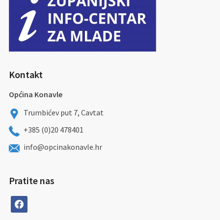
Kontakt
Općina Konavle
Trumbićev put 7, Cavtat
+385 (0)20 478401
info@opcinakonavle.hr
Pratite nas
facebook