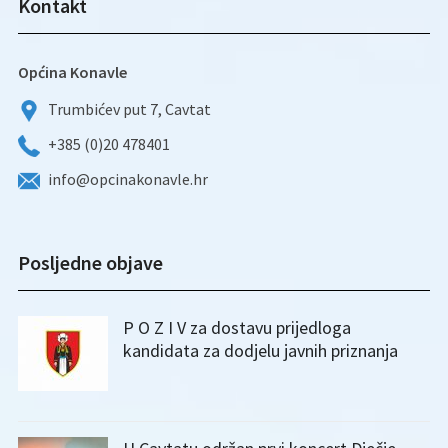
Kontakt
Općina Konavle
Trumbićev put 7, Cavtat
+385 (0)20 478401
info@opcinakonavle.hr
Posljedne objave
P O Z I V za dostavu prijedloga
kandidata za dodjelu javnih priznanja