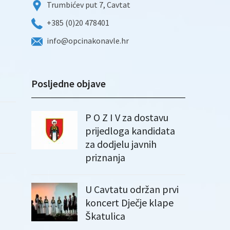
Trumbićev put 7, Cavtat
+385 (0)20 478401
info@opcinakonavle.hr
Posljedne objave
P O Z I V za dostavu
prijedloga kandidata
za dodjelu javnih
priznanja
U Cavtatu održan prvi
koncert Dječje klape
Škatulica