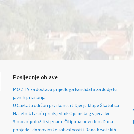
Posljednje objave
P O Z I V za dostavu prijedloga kandidata za dodjelu
javnih priznanja
U Cavtatu održan prvi koncert Dječje klape Škatulica
Načelnik Lasić i predsjednik Općinskog vijeća Ivo
Simović položili vijenac u Čilipima povodom Dana
pobjede i domovinske zahvalnosti i Dana hrvatskih