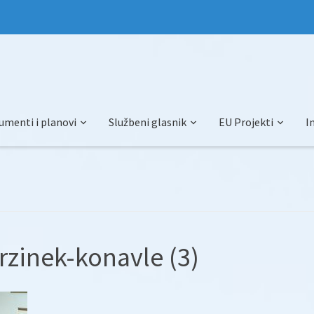
umenti i planovi
Službeni glasnik
EU Projekti
I
rzinek-konavle (3)