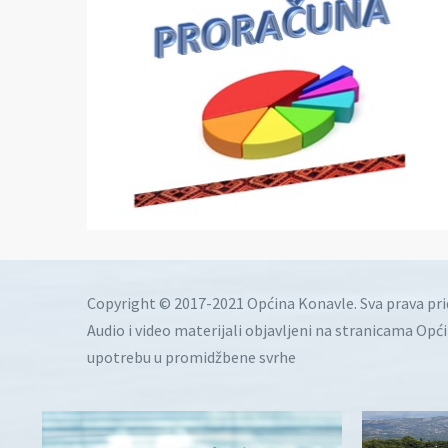
Copyright © 2017-2021 Općina Konavle. Sva prava pr
Audio i video materijali objavljeni na stranicama Opć
upotrebu u promidžbene svrhe