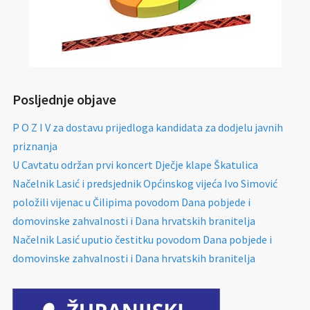
Posljednje objave
P O Z I V za dostavu prijedloga kandidata za dodjelu javnih
priznanja
U Cavtatu održan prvi koncert Dječje klape Škatulica
Načelnik Lasić i predsjednik Općinskog vijeća Ivo Simović
položili vijenac u Čilipima povodom Dana pobjede i
domovinske zahvalnosti i Dana hrvatskih branitelja
Načelnik Lasić uputio čestitku povodom Dana pobjede i
domovinske zahvalnosti i Dana hrvatskih branitelja