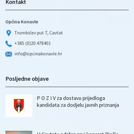
Kontakt
Općina Konavle
Trumbićev put 7, Cavtat
+385 (0)20 478401
info@opcinakonavle.hr
Posljedne objave
P O Z I V za dostavu prijedloga
kandidata za dodjelu javnih priznanja