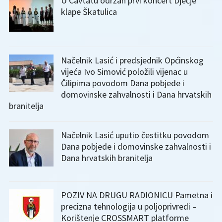
U Cavtatu održan prvi koncert Dječje
klape Škatulica
Načelnik Lasić i predsjednik Općinskog
vijeća Ivo Simović položili vijenac u
Čilipima povodom Dana pobjede i
domovinske zahvalnosti i Dana hrvatskih
branitelja
Načelnik Lasić uputio čestitku povodom
Dana pobjede i domovinske zahvalnosti i
Dana hrvatskih branitelja
POZIV NA DRUGU RADIONICU Pametna i
precizna tehnologija u poljoprivredi –
Korištenje CROSSMART platforme