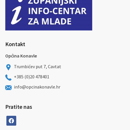
Kontakt
Općina Konavle
Trumbićev put 7, Cavtat
+385 (0)20 478401
info@opcinakonavle.hr
Pratite nas
facebook