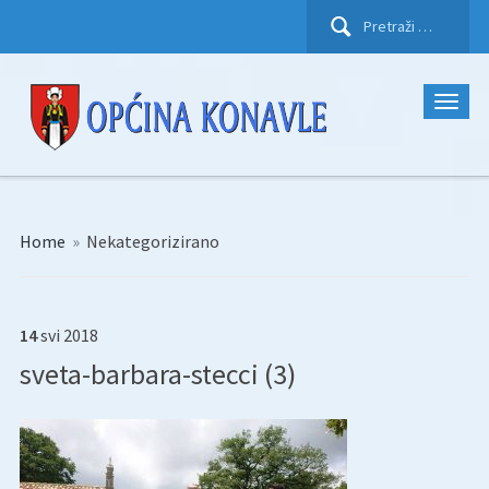
Pretraži:
Home
»
Nekategorizirano
14
svi
2018
sveta-barbara-stecci (3)