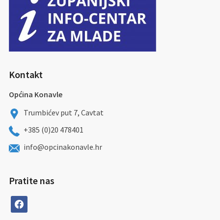
Kontakt
Općina Konavle
Trumbićev put 7, Cavtat
+385 (0)20 478401
info@opcinakonavle.hr
Pratite nas
facebook