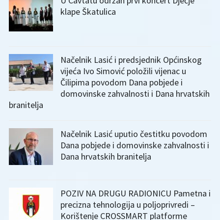
U Cavtatu održan prvi koncert Dječje
klape Škatulica
Načelnik Lasić i predsjednik Općinskog
vijeća Ivo Simović položili vijenac u
Čilipima povodom Dana pobjede i
domovinske zahvalnosti i Dana hrvatskih
branitelja
Načelnik Lasić uputio čestitku povodom
Dana pobjede i domovinske zahvalnosti i
Dana hrvatskih branitelja
POZIV NA DRUGU RADIONICU Pametna i
precizna tehnologija u poljoprivredi –
Korištenje CROSSMART platforme