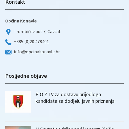
Kontakt
Općina Konavle
Trumbićev put 7, Cavtat
+385 (0)20 478401
info@opcinakonavle.hr
Posljedne objave
P O Z I V za dostavu prijedloga
kandidata za dodjelu javnih priznanja