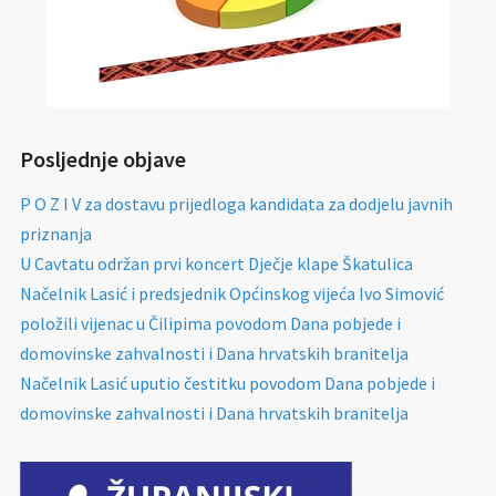
Posljednje objave
P O Z I V za dostavu prijedloga kandidata za dodjelu javnih
priznanja
U Cavtatu održan prvi koncert Dječje klape Škatulica
Načelnik Lasić i predsjednik Općinskog vijeća Ivo Simović
položili vijenac u Čilipima povodom Dana pobjede i
domovinske zahvalnosti i Dana hrvatskih branitelja
Načelnik Lasić uputio čestitku povodom Dana pobjede i
domovinske zahvalnosti i Dana hrvatskih branitelja