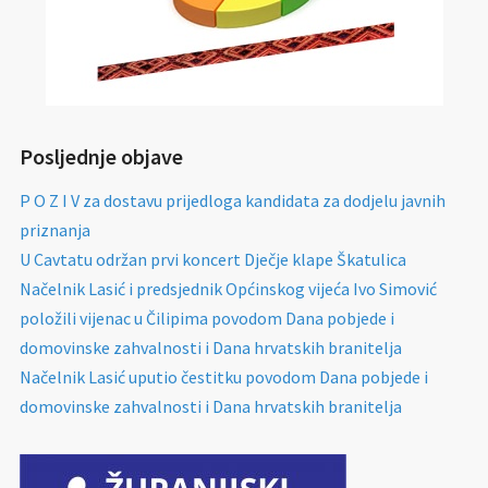
Posljednje objave
P O Z I V za dostavu prijedloga kandidata za dodjelu javnih
priznanja
U Cavtatu održan prvi koncert Dječje klape Škatulica
Načelnik Lasić i predsjednik Općinskog vijeća Ivo Simović
položili vijenac u Čilipima povodom Dana pobjede i
domovinske zahvalnosti i Dana hrvatskih branitelja
Načelnik Lasić uputio čestitku povodom Dana pobjede i
domovinske zahvalnosti i Dana hrvatskih branitelja