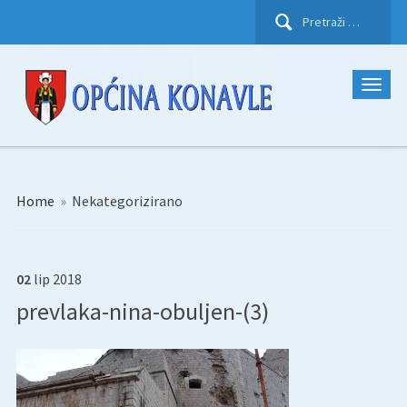
Pretraži:
Home
»
Nekategorizirano
02
lip
2018
prevlaka-nina-obuljen-(3)