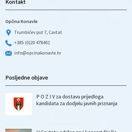
Kontakt
Općina Konavle
Trumbićev put 7, Cavtat
+385 (0)20 478401
info@opcinakonavle.hr
Posljedne objave
P O Z I V za dostavu prijedloga
kandidata za dodjelu javnih priznanja