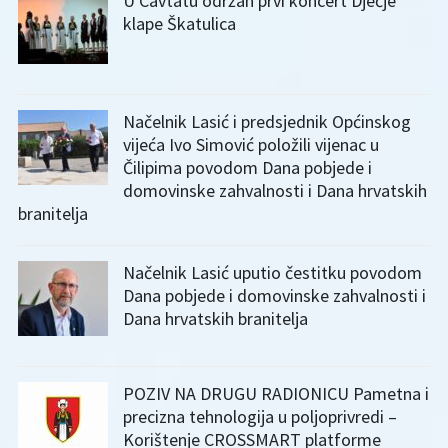
U Cavtatu održan prvi koncert Dječje
klape Škatulica
Načelnik Lasić i predsjednik Općinskog
vijeća Ivo Simović položili vijenac u
Čilipima povodom Dana pobjede i
domovinske zahvalnosti i Dana hrvatskih
branitelja
Načelnik Lasić uputio čestitku povodom
Dana pobjede i domovinske zahvalnosti i
Dana hrvatskih branitelja
POZIV NA DRUGU RADIONICU Pametna i
precizna tehnologija u poljoprivredi –
Korištenje CROSSMART platforme