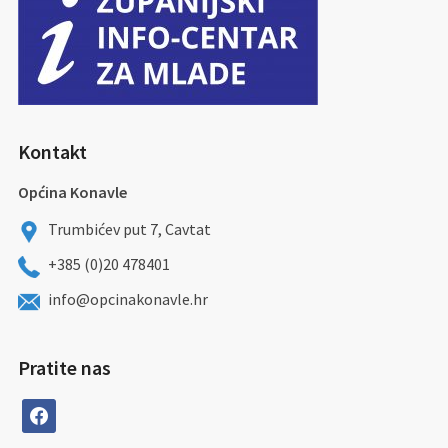
Kontakt
Općina Konavle
Trumbićev put 7, Cavtat
+385 (0)20 478401
info@opcinakonavle.hr
Pratite nas
facebook