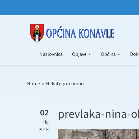
Naslovnica
Objave
Općina
Dok
Home
»
Nekategorizirano
prevlaka-nina-o
02
lip
2018