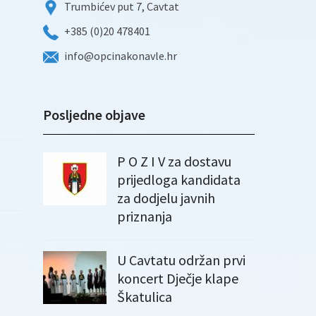
Trumbićev put 7, Cavtat
+385 (0)20 478401
info@opcinakonavle.hr
Posljedne objave
P O Z I V za dostavu
prijedloga kandidata
za dodjelu javnih
priznanja
U Cavtatu održan prvi
koncert Dječje klape
Škatulica