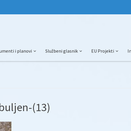
umenti i planovi
Službeni glasnik
EU Projekti
I
buljen-(13)