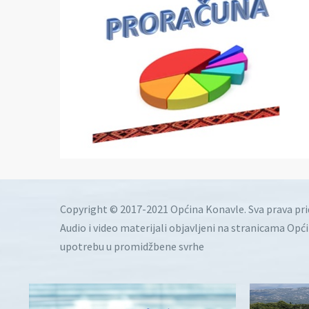
Copyright © 2017-2021 Općina Konavle. Sva prava pr
Audio i video materijali objavljeni na stranicama Opć
upotrebu u promidžbene svrhe