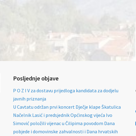
Posljednje objave
P O Z I V za dostavu prijedloga kandidata za dodjelu
javnih priznanja
U Cavtatu održan prvi koncert Dječje klape Škatulica
Načelnik Lasić i predsjednik Općinskog vijeća Ivo
Simović položili vijenac u Čilipima povodom Dana
pobjede i domovinske zahvalnosti i Dana hrvatskih