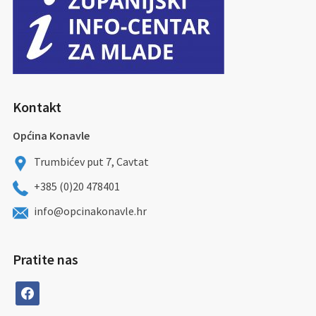
Kontakt
Općina Konavle
Trumbićev put 7, Cavtat
+385 (0)20 478401
info@opcinakonavle.hr
Pratite nas
facebook