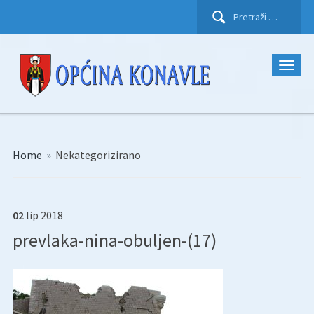
Pretraži:
Home
»
Nekategorizirano
02
lip
2018
prevlaka-nina-obuljen-(17)