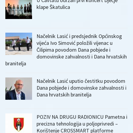
U Cavtatu održan prvi koncert Dječje
klape Škatulica
Načelnik Lasić i predsjednik Općinskog
vijeća Ivo Simović položili vijenac u
Čilipima povodom Dana pobjede i
domovinske zahvalnosti i Dana hrvatskih
branitelja
Načelnik Lasić uputio čestitku povodom
Dana pobjede i domovinske zahvalnosti i
Dana hrvatskih branitelja
POZIV NA DRUGU RADIONICU Pametna i
precizna tehnologija u poljoprivredi –
Korištenje CROSSMART platforme