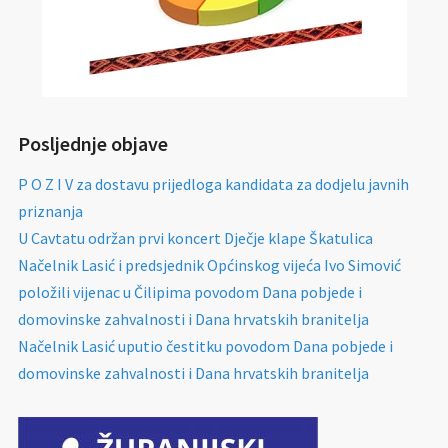
Posljednje objave
P O Z I V za dostavu prijedloga kandidata za dodjelu javnih
priznanja
U Cavtatu održan prvi koncert Dječje klape Škatulica
Načelnik Lasić i predsjednik Općinskog vijeća Ivo Simović
položili vijenac u Čilipima povodom Dana pobjede i
domovinske zahvalnosti i Dana hrvatskih branitelja
Načelnik Lasić uputio čestitku povodom Dana pobjede i
domovinske zahvalnosti i Dana hrvatskih branitelja