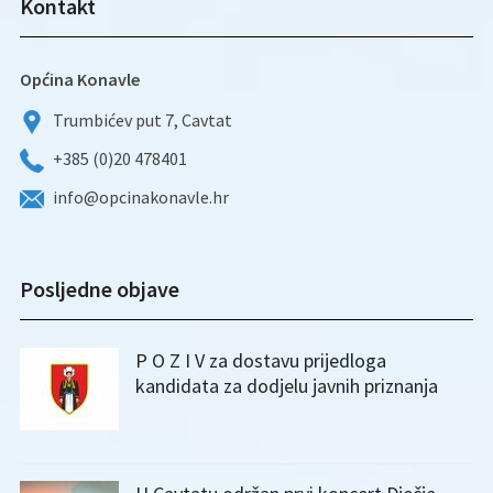
Kontakt
Općina Konavle
Trumbićev put 7, Cavtat
+385 (0)20 478401
info@opcinakonavle.hr
Posljedne objave
P O Z I V za dostavu prijedloga
kandidata za dodjelu javnih priznanja