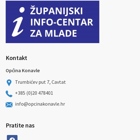
Kontakt
Općina Konavle
Trumbićev put 7, Cavtat
+385 (0)20 478401
info@opcinakonavle.hr
Pratite nas
facebook