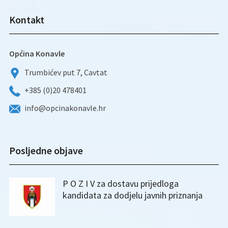
Kontakt
Općina Konavle
Trumbićev put 7, Cavtat
+385 (0)20 478401
info@opcinakonavle.hr
Posljedne objave
P O Z I V za dostavu prijedloga
kandidata za dodjelu javnih priznanja