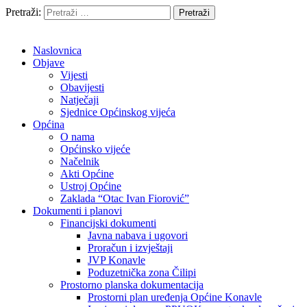
Pretraži:
Naslovnica
Objave
Vijesti
Obavijesti
Natječaji
Sjednice Općinskog vijeća
Općina
O nama
Općinsko vijeće
Načelnik
Akti Općine
Ustroj Općine
Zaklada “Otac Ivan Fiorović”
Dokumenti i planovi
Financijski dokumenti
Javna nabava i ugovori
Proračun i izvještaji
JVP Konavle
Poduzetnička zona Čilipi
Prostorno planska dokumentacija
Prostorni plan uređenja Općine Konavle