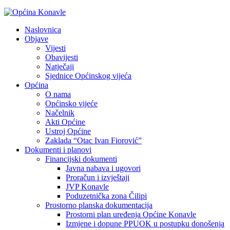
Naslovnica
Objave
Vijesti
Obavijesti
Natječaji
Sjednice Općinskog vijeća
Općina
O nama
Općinsko vijeće
Načelnik
Akti Općine
Ustroj Općine
Zaklada “Otac Ivan Fiorović”
Dokumenti i planovi
Financijski dokumenti
Javna nabava i ugovori
Proračun i izvještaji
JVP Konavle
Poduzetnička zona Čilipi
Prostorno planska dokumentacija
Prostorni plan uređenja Općine Konavle
Izmjene i dopune PPUOK u postupku donošenja