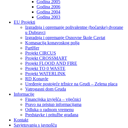
Godina 2005
Godina 2006
Godina 2004
Godina 2003
EU Projekti
Izgradnja i opremanje polivalentne (boćarske) dvorane
u Dubravci
Izgradnja i opremanje Osnovne škole Cavtat
Komasacija konavoskog polja
PartHer
Projekt CIRCUS
Projekt CROSSMART
Projekt FLOOD AND FIRE
Projekt TO 0 WASTE
Projekt WATERLINK
RD Konavle
Uređenje postojeće tržnice na Grudi – Zelena placa
Vatrogasni dom Gruda
Informacije
Financijska izvješća – vijećnici
Pravo na pristup informacijama
Odluka o radnom vremenu
Predstavke i pritužbe građana
Kontakt
Savjetovanja s javnošću