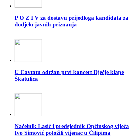
P O Z I V za dostavu prijedloga kandidata za
dodjelu javnih priznanja
U Cavtatu održan prvi koncert Dječje klape
Škatulica
Načelnik Lasić i predsjednik Općinskog vijeća
Ivo Simović položili vijenac u Čilipima