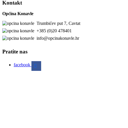
Kontakt
Općina Konavle
Trumbićev put 7, Cavtat
+385 (0)20 478401
info@opcinakonavle.hr
Pratite nas
facebook