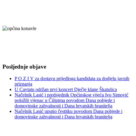
Posljednje objave
P O Z I V za dostavu prijedloga kandidata za dodjelu javnih
priznanja
U Cavtatu održan prvi koncert Dječje klape Škatulica
Načelnik Lasić i predsjednik Općinskog vijeća Ivo Simović
položili vijenac u Čilipima povodom Dana pobjede i
domovinske zahvalnosti i Dana hrvatskih branitelja
Načelnik Lasić uputio čestitku povodom Dana pobjede i
domovinske zahvalnosti i Dana hrvatskih branitelja