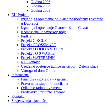
Godina 2006
Godina 2004
Godina 2003
EU Projekti
Izgradnja i opremanje polivalentne (boćarske) dvorane
u Dubravci
Izgradnja i opremanje Osnovne škole Cavtat
Komasacija konavoskog polja
PartHer
Projekt CIRCUS
Projekt CROSSMART
Projekt FLOOD AND FIRE
Projekt TO 0 WASTE
Projekt WATERLINK
RD Konavle
Uređenje postojeće tržnice na Grudi – Zelena placa
Vatrogasni dom Gruda
Informacije
Financijska izvješća – vijećnici
Pravo na pristup informacijama
Odluka o radnom vremenu
Predstavke i pritužbe građana
Kontakt
Savjetovanja s javnošću