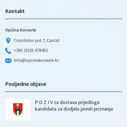
Kontakt
Općina Konavle
Trumbićev put 7, Cavtat
+385 (0)20 478401
info@opcinakonavle.hr
Posljedne objave
P O Z I V za dostavu prijedloga
kandidata za dodjelu javnih priznanja