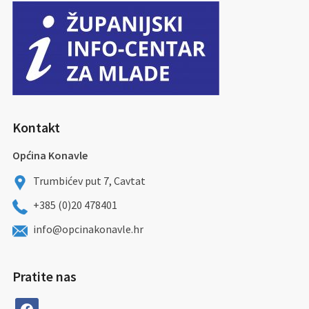
Kontakt
Općina Konavle
Trumbićev put 7, Cavtat
+385 (0)20 478401
info@opcinakonavle.hr
Pratite nas
facebook