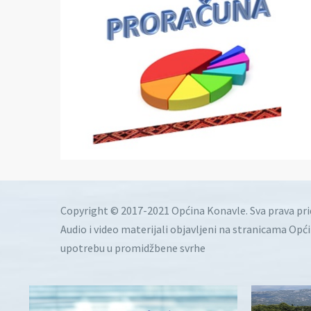
Copyright © 2017-2021 Općina Konavle. Sva prava pr
Audio i video materijali objavljeni na stranicama Opć
upotrebu u promidžbene svrhe