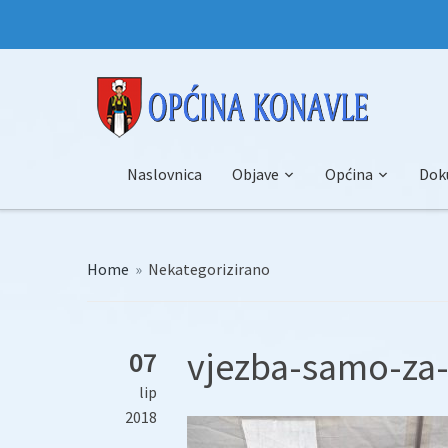
Naslovnica
Objave
Općina
Dok
Home
»
Nekategorizirano
vjezba-samo-za-h
07
lip
2018