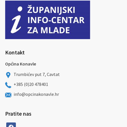
Kontakt
Općina Konavle
Trumbićev put 7, Cavtat
+385 (0)20 478401
info@opcinakonavle.hr
Pratite nas
facebook