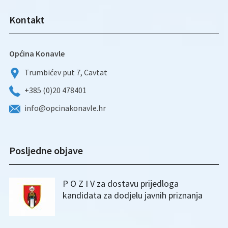
Kontakt
Općina Konavle
Trumbićev put 7, Cavtat
+385 (0)20 478401
info@opcinakonavle.hr
Posljedne objave
P O Z I V za dostavu prijedloga
kandidata za dodjelu javnih priznanja