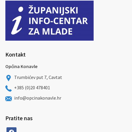
Kontakt
Općina Konavle
Trumbićev put 7, Cavtat
+385 (0)20 478401
info@opcinakonavle.hr
Pratite nas
facebook