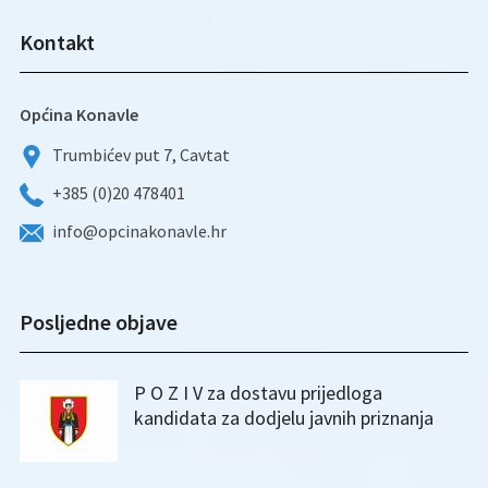
Kontakt
Općina Konavle
Trumbićev put 7, Cavtat
+385 (0)20 478401
info@opcinakonavle.hr
Posljedne objave
P O Z I V za dostavu prijedloga
kandidata za dodjelu javnih priznanja