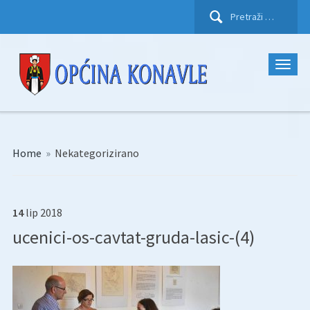
Pretraži:
Home
»
Nekategorizirano
14
lip
2018
ucenici-os-cavtat-gruda-lasic-(4)