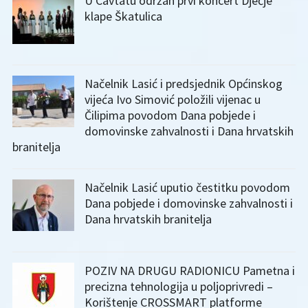
U Cavtatu održan prvi koncert Dječje
klape Škatulica
Načelnik Lasić i predsjednik Općinskog
vijeća Ivo Simović položili vijenac u
Čilipima povodom Dana pobjede i
domovinske zahvalnosti i Dana hrvatskih
branitelja
Načelnik Lasić uputio čestitku povodom
Dana pobjede i domovinske zahvalnosti i
Dana hrvatskih branitelja
POZIV NA DRUGU RADIONICU Pametna i
precizna tehnologija u poljoprivredi –
Korištenje CROSSMART platforme