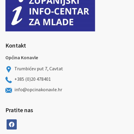
Kontakt
Općina Konavle
Trumbićev put 7, Cavtat
+385 (0)20 478401
info@opcinakonavle.hr
Pratite nas
facebook