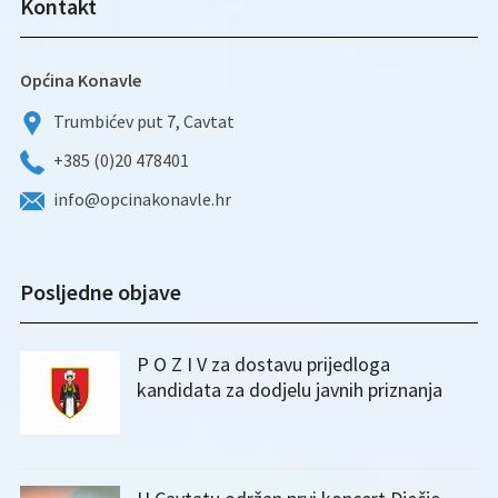
Kontakt
Općina Konavle
Trumbićev put 7, Cavtat
+385 (0)20 478401
info@opcinakonavle.hr
Posljedne objave
P O Z I V za dostavu prijedloga
kandidata za dodjelu javnih priznanja