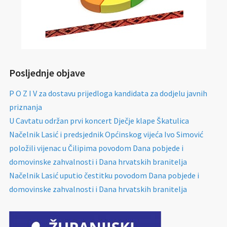
Posljednje objave
P O Z I V za dostavu prijedloga kandidata za dodjelu javnih
priznanja
U Cavtatu održan prvi koncert Dječje klape Škatulica
Načelnik Lasić i predsjednik Općinskog vijeća Ivo Simović
položili vijenac u Čilipima povodom Dana pobjede i
domovinske zahvalnosti i Dana hrvatskih branitelja
Načelnik Lasić uputio čestitku povodom Dana pobjede i
domovinske zahvalnosti i Dana hrvatskih branitelja