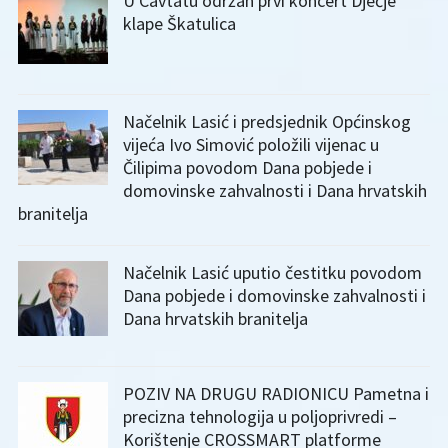
U Cavtatu održan prvi koncert Dječje
klape Škatulica
Načelnik Lasić i predsjednik Općinskog
vijeća Ivo Simović položili vijenac u
Čilipima povodom Dana pobjede i
domovinske zahvalnosti i Dana hrvatskih
branitelja
Načelnik Lasić uputio čestitku povodom
Dana pobjede i domovinske zahvalnosti i
Dana hrvatskih branitelja
POZIV NA DRUGU RADIONICU Pametna i
precizna tehnologija u poljoprivredi –
Korištenje CROSSMART platforme