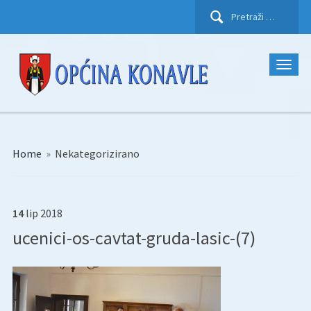
Pretraži:
Home
»
Nekategorizirano
14
lip
2018
ucenici-os-cavtat-gruda-lasic-(7)