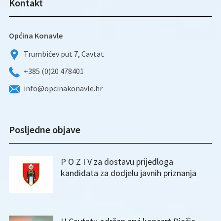
Kontakt
Općina Konavle
Trumbićev put 7, Cavtat
+385 (0)20 478401
info@opcinakonavle.hr
Posljedne objave
P O Z I V za dostavu prijedloga
kandidata za dodjelu javnih priznanja