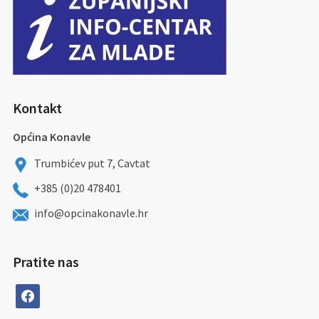
Kontakt
Općina Konavle
Trumbićev put 7, Cavtat
+385 (0)20 478401
info@opcinakonavle.hr
Pratite nas
facebook