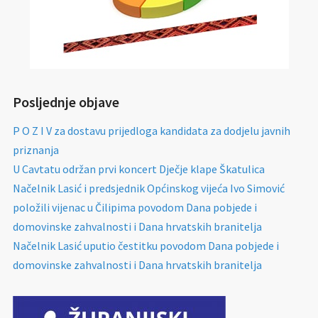
Posljednje objave
P O Z I V za dostavu prijedloga kandidata za dodjelu javnih
priznanja
U Cavtatu održan prvi koncert Dječje klape Škatulica
Načelnik Lasić i predsjednik Općinskog vijeća Ivo Simović
položili vijenac u Čilipima povodom Dana pobjede i
domovinske zahvalnosti i Dana hrvatskih branitelja
Načelnik Lasić uputio čestitku povodom Dana pobjede i
domovinske zahvalnosti i Dana hrvatskih branitelja