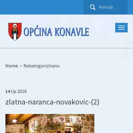
Pretraži:
Home
»
Nekategorizirano
14
lip
2018
zlatna-naranca-novakovic-(2)