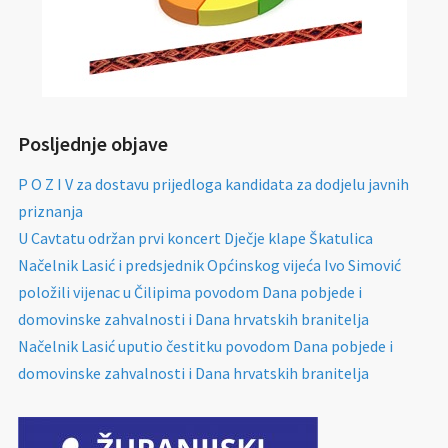
Posljednje objave
P O Z I V za dostavu prijedloga kandidata za dodjelu javnih
priznanja
U Cavtatu održan prvi koncert Dječje klape Škatulica
Načelnik Lasić i predsjednik Općinskog vijeća Ivo Simović
položili vijenac u Čilipima povodom Dana pobjede i
domovinske zahvalnosti i Dana hrvatskih branitelja
Načelnik Lasić uputio čestitku povodom Dana pobjede i
domovinske zahvalnosti i Dana hrvatskih branitelja