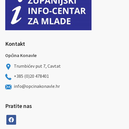
Kontakt
Općina Konavle
Trumbićev put 7, Cavtat
+385 (0)20 478401
info@opcinakonavle.hr
Pratite nas
facebook