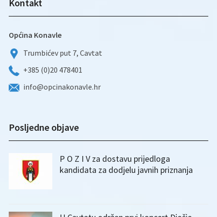
Kontakt
Općina Konavle
Trumbićev put 7, Cavtat
+385 (0)20 478401
info@opcinakonavle.hr
Posljedne objave
P O Z I V za dostavu prijedloga
kandidata za dodjelu javnih priznanja