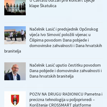
U Cavtatu održan prvi koncert Dječje
klape Škatulica
Načelnik Lasić i predsjednik Općinskog
vijeća Ivo Simović položili vijenac u
Čilipima povodom Dana pobjede i
domovinske zahvalnosti i Dana hrvatskih
branitelja
Načelnik Lasić uputio čestitku povodom
Dana pobjede i domovinske zahvalnosti i
Dana hrvatskih branitelja
POZIV NA DRUGU RADIONICU Pametna i
precizna tehnologija u poljoprivredi –
Korištenje CROSSMART platforme