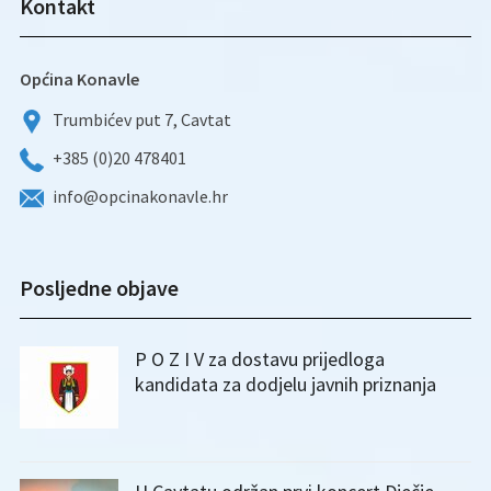
Kontakt
Općina Konavle
Trumbićev put 7, Cavtat
+385 (0)20 478401
info@opcinakonavle.hr
Posljedne objave
P O Z I V za dostavu prijedloga
kandidata za dodjelu javnih priznanja