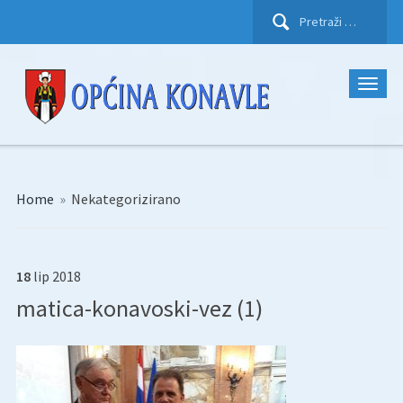
Pretraži:
Home
»
Nekategorizirano
18
lip
2018
matica-konavoski-vez (1)