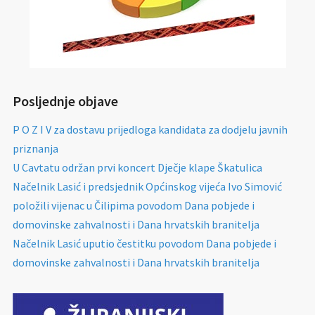
Posljednje objave
P O Z I V za dostavu prijedloga kandidata za dodjelu javnih
priznanja
U Cavtatu održan prvi koncert Dječje klape Škatulica
Načelnik Lasić i predsjednik Općinskog vijeća Ivo Simović
položili vijenac u Čilipima povodom Dana pobjede i
domovinske zahvalnosti i Dana hrvatskih branitelja
Načelnik Lasić uputio čestitku povodom Dana pobjede i
domovinske zahvalnosti i Dana hrvatskih branitelja