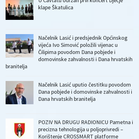
U Cavtatu održan prvi koncert Dječje
klape Škatulica
Načelnik Lasić i predsjednik Općinskog
vijeća Ivo Simović položili vijenac u
Čilipima povodom Dana pobjede i
domovinske zahvalnosti i Dana hrvatskih
branitelja
Načelnik Lasić uputio čestitku povodom
Dana pobjede i domovinske zahvalnosti i
Dana hrvatskih branitelja
POZIV NA DRUGU RADIONICU Pametna i
precizna tehnologija u poljoprivredi –
Korištenje CROSSMART platforme