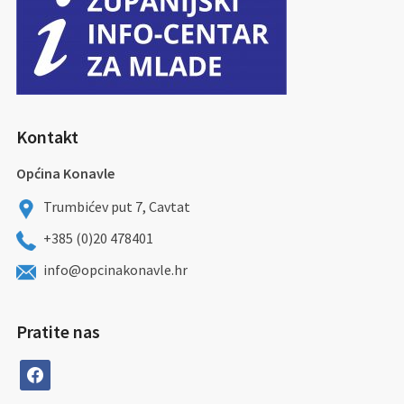
Kontakt
Općina Konavle
Trumbićev put 7, Cavtat
+385 (0)20 478401
info@opcinakonavle.hr
Pratite nas
facebook