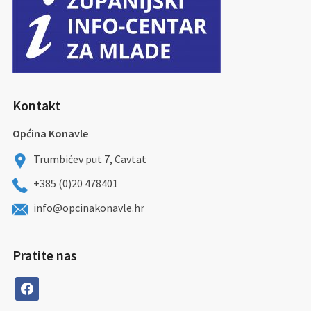
Kontakt
Općina Konavle
Trumbićev put 7, Cavtat
+385 (0)20 478401
info@opcinakonavle.hr
Pratite nas
facebook