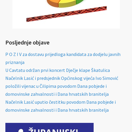
Posljednje objave
P O Z I V za dostavu prijedloga kandidata za dodjelu javnih
priznanja
U Cavtatu održan prvi koncert Dječje klape Škatulica
Načelnik Lasić i predsjednik Općinskog vijeća Ivo Simović
položili vijenac u Čilipima povodom Dana pobjede i
domovinske zahvalnosti i Dana hrvatskih branitelja
Načelnik Lasić uputio čestitku povodom Dana pobjede i
domovinske zahvalnosti i Dana hrvatskih branitelja