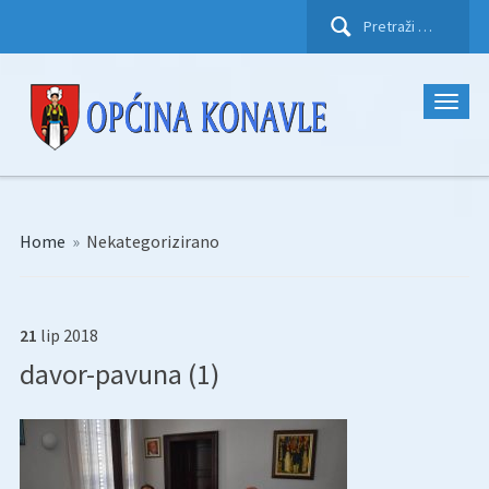
Pretraži:
Home
»
Nekategorizirano
21
lip
2018
davor-pavuna (1)