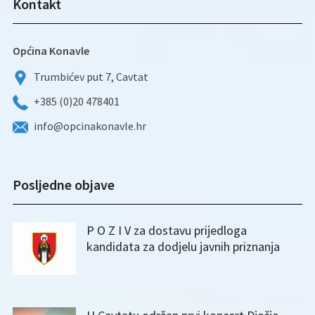
Kontakt
Općina Konavle
Trumbićev put 7, Cavtat
+385 (0)20 478401
info@opcinakonavle.hr
Posljedne objave
P O Z I V za dostavu prijedloga
kandidata za dodjelu javnih priznanja