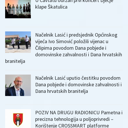
U Cavtatu održan prvi koncert Dječje
klape Škatulica
Načelnik Lasić i predsjednik Općinskog
vijeća Ivo Simović položili vijenac u
Čilipima povodom Dana pobjede i
domovinske zahvalnosti i Dana hrvatskih
branitelja
Načelnik Lasić uputio čestitku povodom
Dana pobjede i domovinske zahvalnosti i
Dana hrvatskih branitelja
POZIV NA DRUGU RADIONICU Pametna i
precizna tehnologija u poljoprivredi –
Korištenje CROSSMART platforme