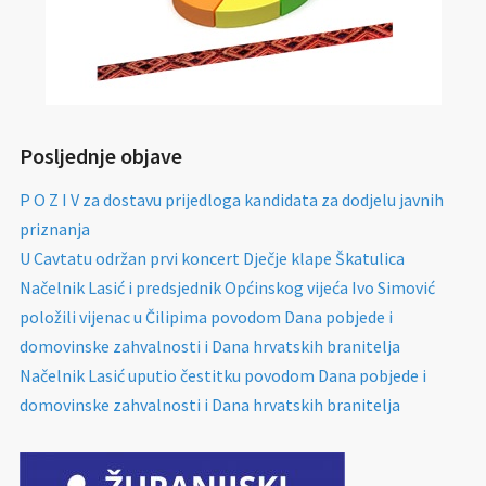
Posljednje objave
P O Z I V za dostavu prijedloga kandidata za dodjelu javnih
priznanja
U Cavtatu održan prvi koncert Dječje klape Škatulica
Načelnik Lasić i predsjednik Općinskog vijeća Ivo Simović
položili vijenac u Čilipima povodom Dana pobjede i
domovinske zahvalnosti i Dana hrvatskih branitelja
Načelnik Lasić uputio čestitku povodom Dana pobjede i
domovinske zahvalnosti i Dana hrvatskih branitelja