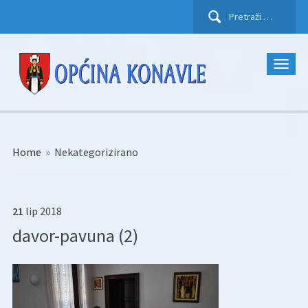
Pretraži:
Home
»
Nekategorizirano
21
lip
2018
davor-pavuna (2)