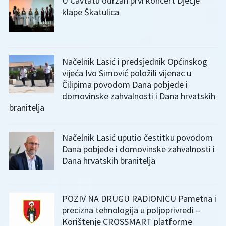
U Cavtatu održan prvi koncert Dječje
klape Škatulica
Načelnik Lasić i predsjednik Općinskog
vijeća Ivo Simović položili vijenac u
Čilipima povodom Dana pobjede i
domovinske zahvalnosti i Dana hrvatskih
branitelja
Načelnik Lasić uputio čestitku povodom
Dana pobjede i domovinske zahvalnosti i
Dana hrvatskih branitelja
POZIV NA DRUGU RADIONICU Pametna i
precizna tehnologija u poljoprivredi –
Korištenje CROSSMART platforme