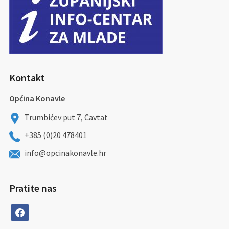
Kontakt
Općina Konavle
Trumbićev put 7, Cavtat
+385 (0)20 478401
info@opcinakonavle.hr
Pratite nas
facebook