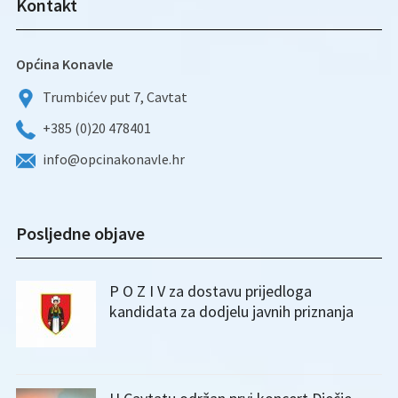
Kontakt
Općina Konavle
Trumbićev put 7, Cavtat
+385 (0)20 478401
info@opcinakonavle.hr
Posljedne objave
P O Z I V za dostavu prijedloga
kandidata za dodjelu javnih priznanja