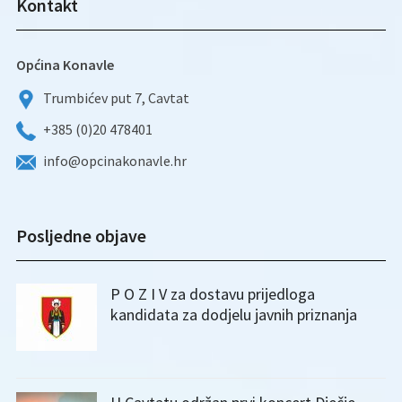
Kontakt
Općina Konavle
Trumbićev put 7, Cavtat
+385 (0)20 478401
info@opcinakonavle.hr
Posljedne objave
P O Z I V za dostavu prijedloga
kandidata za dodjelu javnih priznanja