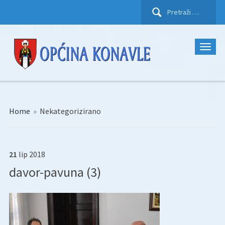
Pretraži:
Home
»
Nekategorizirano
21
lip
2018
davor-pavuna (3)