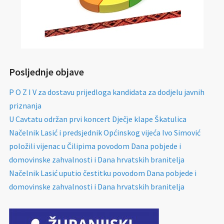
Posljednje objave
P O Z I V za dostavu prijedloga kandidata za dodjelu javnih
priznanja
U Cavtatu održan prvi koncert Dječje klape Škatulica
Načelnik Lasić i predsjednik Općinskog vijeća Ivo Simović
položili vijenac u Čilipima povodom Dana pobjede i
domovinske zahvalnosti i Dana hrvatskih branitelja
Načelnik Lasić uputio čestitku povodom Dana pobjede i
domovinske zahvalnosti i Dana hrvatskih branitelja