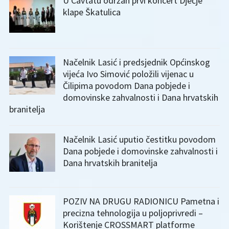
U Cavtatu održan prvi koncert Dječje
klape Škatulica
Načelnik Lasić i predsjednik Općinskog
vijeća Ivo Simović položili vijenac u
Čilipima povodom Dana pobjede i
domovinske zahvalnosti i Dana hrvatskih
branitelja
Načelnik Lasić uputio čestitku povodom
Dana pobjede i domovinske zahvalnosti i
Dana hrvatskih branitelja
POZIV NA DRUGU RADIONICU Pametna i
precizna tehnologija u poljoprivredi –
Korištenje CROSSMART platforme