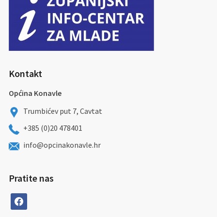
Kontakt
Općina Konavle
Trumbićev put 7, Cavtat
+385 (0)20 478401
info@opcinakonavle.hr
Pratite nas
facebook