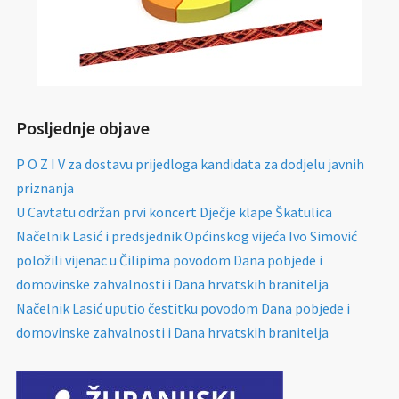
Posljednje objave
P O Z I V za dostavu prijedloga kandidata za dodjelu javnih
priznanja
U Cavtatu održan prvi koncert Dječje klape Škatulica
Načelnik Lasić i predsjednik Općinskog vijeća Ivo Simović
položili vijenac u Čilipima povodom Dana pobjede i
domovinske zahvalnosti i Dana hrvatskih branitelja
Načelnik Lasić uputio čestitku povodom Dana pobjede i
domovinske zahvalnosti i Dana hrvatskih branitelja