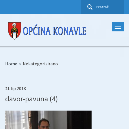
Pretraži:
Home
»
Nekategorizirano
21
lip
2018
davor-pavuna (4)