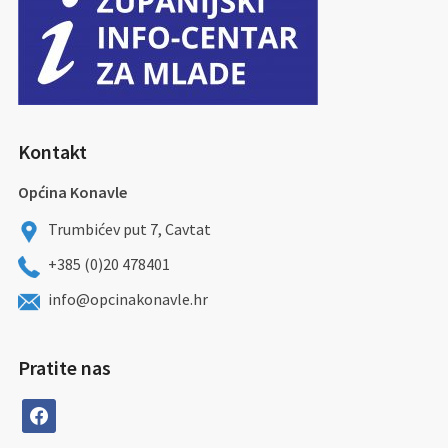
Kontakt
Općina Konavle
Trumbićev put 7, Cavtat
+385 (0)20 478401
info@opcinakonavle.hr
Pratite nas
facebook