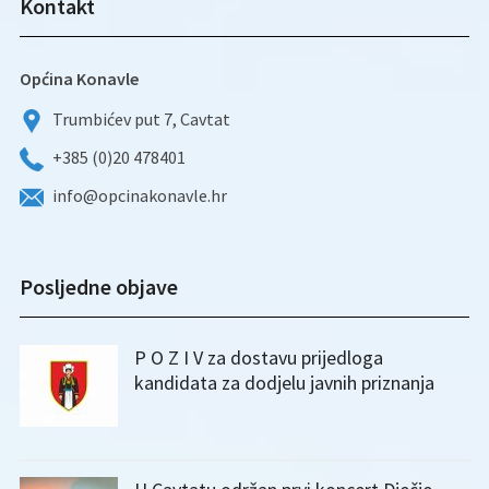
Kontakt
Općina Konavle
Trumbićev put 7, Cavtat
+385 (0)20 478401
info@opcinakonavle.hr
Posljedne objave
P O Z I V za dostavu prijedloga
kandidata za dodjelu javnih priznanja