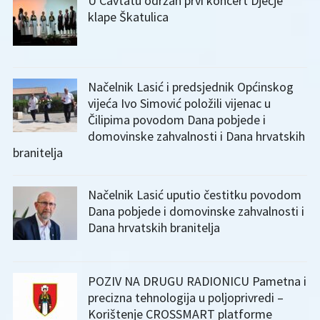
U Cavtatu održan prvi koncert Dječje
klape Škatulica
Načelnik Lasić i predsjednik Općinskog
vijeća Ivo Simović položili vijenac u
Čilipima povodom Dana pobjede i
domovinske zahvalnosti i Dana hrvatskih
branitelja
Načelnik Lasić uputio čestitku povodom
Dana pobjede i domovinske zahvalnosti i
Dana hrvatskih branitelja
POZIV NA DRUGU RADIONICU Pametna i
precizna tehnologija u poljoprivredi –
Korištenje CROSSMART platforme