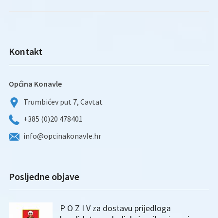
Kontakt
Općina Konavle
Trumbićev put 7, Cavtat
+385 (0)20 478401
info@opcinakonavle.hr
Posljedne objave
P O Z I V za dostavu prijedloga