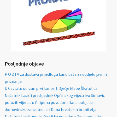
Posljednje objave
P O Z I V za dostavu prijedloga kandidata za dodjelu javnih
priznanja
U Cavtatu održan prvi koncert Dječje klape Škatulica
Načelnik Lasić i predsjednik Općinskog vijeća Ivo Simović
položili vijenac u Čilipima povodom Dana pobjede i
domovinske zahvalnosti i Dana hrvatskih branitelja
Načelnik Lasić uputio čestitku povodom Dana pobjede i