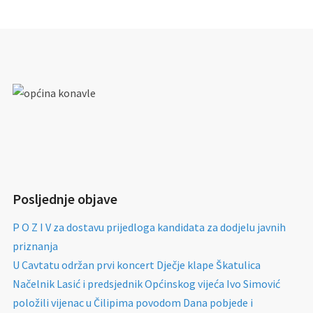
Posljednje objave
P O Z I V za dostavu prijedloga kandidata za dodjelu javnih
priznanja
U Cavtatu održan prvi koncert Dječje klape Škatulica
Načelnik Lasić i predsjednik Općinskog vijeća Ivo Simović
položili vijenac u Čilipima povodom Dana pobjede i