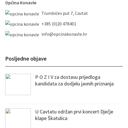
Općina Konavle
Trumbićev put 7, Cavtat
+385 (0)20 478401
info@opcinakonavle.hr
Posljedne objave
P O Z I V za dostavu prijedloga
kandidata za dodjelu javnih priznanja
U Cavtatu održan prvi koncert Dječje
klape Škatulica