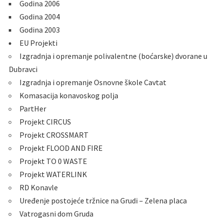
Godina 2006
Godina 2004
Godina 2003
EU Projekti
Izgradnja i opremanje polivalentne (boćarske) dvorane u
Dubravci
Izgradnja i opremanje Osnovne škole Cavtat
Komasacija konavoskog polja
PartHer
Projekt CIRCUS
Projekt CROSSMART
Projekt FLOOD AND FIRE
Projekt TO 0 WASTE
Projekt WATERLINK
RD Konavle
Uređenje postojeće tržnice na Grudi – Zelena placa
Vatrogasni dom Gruda