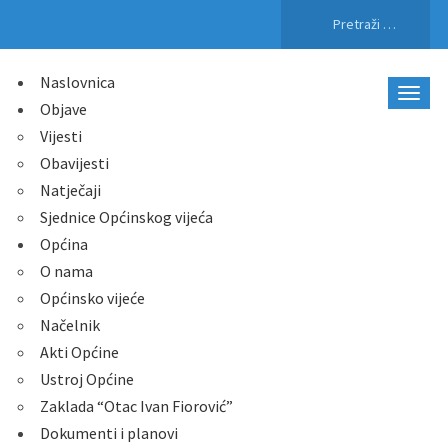
Pretraži:
Naslovnica
Objave
Vijesti
Obavijesti
Natječaji
Sjednice Općinskog vijeća
Općina
O nama
Općinsko vijeće
Načelnik
Akti Općine
Ustroj Općine
Zaklada “Otac Ivan Fiorović”
Dokumenti i planovi