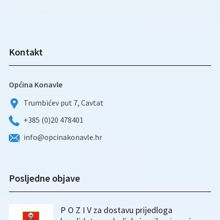
Kontakt
Općina Konavle
Trumbićev put 7, Cavtat
+385 (0)20 478401
info@opcinakonavle.hr
Posljedne objave
P O Z I V za dostavu prijedloga