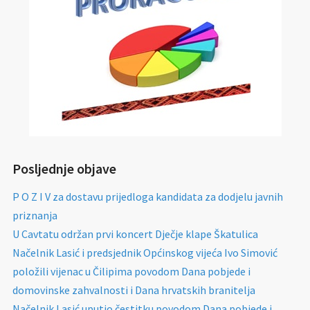
Posljednje objave
P O Z I V za dostavu prijedloga kandidata za dodjelu javnih
priznanja
U Cavtatu održan prvi koncert Dječje klape Škatulica
Načelnik Lasić i predsjednik Općinskog vijeća Ivo Simović
položili vijenac u Čilipima povodom Dana pobjede i
domovinske zahvalnosti i Dana hrvatskih branitelja
Načelnik Lasić uputio čestitku povodom Dana pobjede i