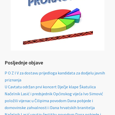
Posljednje objave
P O Z I V za dostavu prijedloga kandidata za dodjelu javnih
priznanja
U Cavtatu održan prvi koncert Dječje klape Škatulica
Načelnik Lasić i predsjednik Općinskog vijeća Ivo Simović
položili vijenac u Čilipima povodom Dana pobjede i
domovinske zahvalnosti i Dana hrvatskih branitelja
Načelnik Lasić uputio čestitku povodom Dana pobjede i