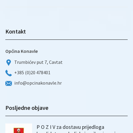
Kontakt
Općina Konavle
Trumbićev put 7, Cavtat
+385 (0)20 478401
info@opcinakonavle.hr
Posljedne objave
P O Z I V za dostavu prijedloga