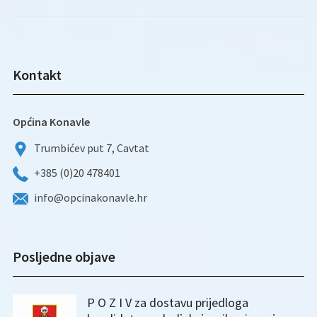
Kontakt
Općina Konavle
Trumbićev put 7, Cavtat
+385 (0)20 478401
info@opcinakonavle.hr
Posljedne objave
P O Z I V za dostavu prijedloga