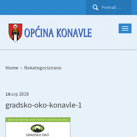
Pretraži:
Home
»
Nekategorizirano
16
srp
2018
gradsko-oko-konavle-1