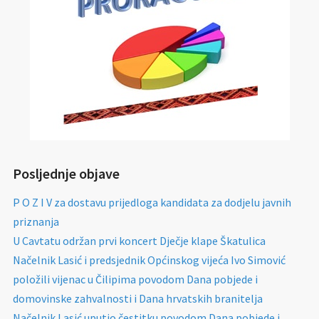
Posljednje objave
P O Z I V za dostavu prijedloga kandidata za dodjelu javnih
priznanja
U Cavtatu održan prvi koncert Dječje klape Škatulica
Načelnik Lasić i predsjednik Općinskog vijeća Ivo Simović
položili vijenac u Čilipima povodom Dana pobjede i
domovinske zahvalnosti i Dana hrvatskih branitelja
Načelnik Lasić uputio čestitku povodom Dana pobjede i