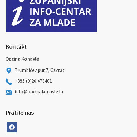
Kontakt
Općina Konavle
Trumbićev put 7, Cavtat
+385 (0)20 478401
info@opcinakonavle.hr
Pratite nas
facebook