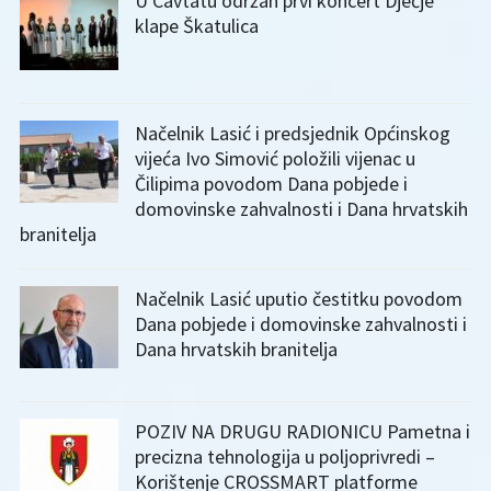
U Cavtatu održan prvi koncert Dječje
klape Škatulica
Načelnik Lasić i predsjednik Općinskog
vijeća Ivo Simović položili vijenac u
Čilipima povodom Dana pobjede i
domovinske zahvalnosti i Dana hrvatskih
branitelja
Načelnik Lasić uputio čestitku povodom
Dana pobjede i domovinske zahvalnosti i
Dana hrvatskih branitelja
POZIV NA DRUGU RADIONICU Pametna i
precizna tehnologija u poljoprivredi –
Korištenje CROSSMART platforme