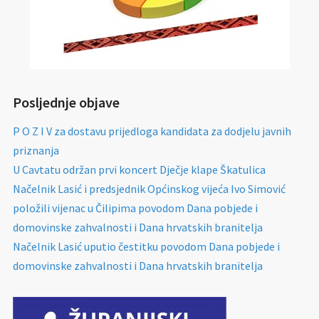
Posljednje objave
P O Z I V za dostavu prijedloga kandidata za dodjelu javnih
priznanja
U Cavtatu održan prvi koncert Dječje klape Škatulica
Načelnik Lasić i predsjednik Općinskog vijeća Ivo Simović
položili vijenac u Čilipima povodom Dana pobjede i
domovinske zahvalnosti i Dana hrvatskih branitelja
Načelnik Lasić uputio čestitku povodom Dana pobjede i
domovinske zahvalnosti i Dana hrvatskih branitelja