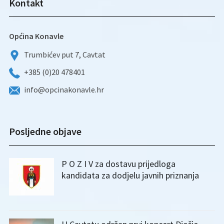
Kontakt
Općina Konavle
Trumbićev put 7, Cavtat
+385 (0)20 478401
info@opcinakonavle.hr
Posljedne objave
P O Z I V za dostavu prijedloga
kandidata za dodjelu javnih priznanja