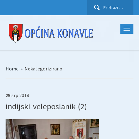
Pretraži:
Home
»
Nekategorizirano
25
srp
2018
indijski-veleposlanik-(2)