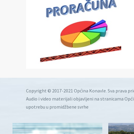
Copyright © 2017-2021 Općina Konavle. Sva prava pr
Audio i video materijali objavljeni na stranicama Opć
upotrebu u promidžbene svrhe