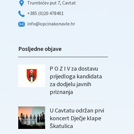
Trumbićev put 7, Cavtat
+385 (0)20 478401
info@opcinakonavle.hr
Posljedne objave
P O Z I V za dostavu
prijedloga kandidata
za dodjelu javnih
priznanja
U Cavtatu održan prvi
koncert Dječje klape
Škatulica