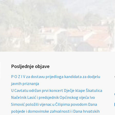
Posljednje objave
P O Z I V za dostavu prijedloga kandidata za dodjelu
javnih priznanja
U Cavtatu održan prvi koncert Dječje klape Škatulica
Načelnik Lasić i predsjednik Općinskog vijeća Ivo
Simović položili vijenac u Čilipima povodom Dana
pobjede i domovinske zahvalnosti i Dana hrvatskih