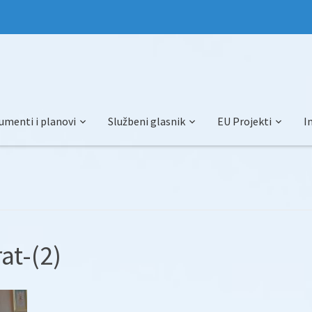
umenti i planovi
Službeni glasnik
EU Projekti
I
at-(2)