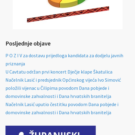
Posljednje objave
P O Z I V za dostavu prijedloga kandidata za dodjelu javnih
priznanja
U Cavtatu održan prvi koncert Dječje klape Škatulica
Načelnik Lasić i predsjednik Općinskog vijeća Ivo Simović
položili vijenac u Čilipima povodom Dana pobjede i
domovinske zahvalnosti i Dana hrvatskih branitelja
Načelnik Lasić uputio čestitku povodom Dana pobjede i
domovinske zahvalnosti i Dana hrvatskih branitelja