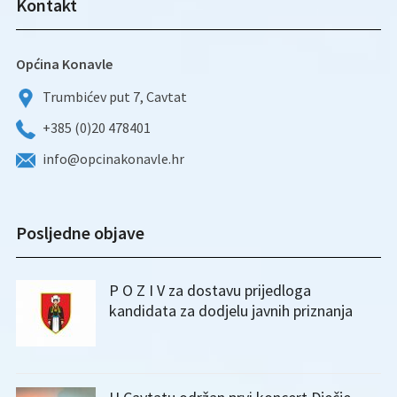
Kontakt
Općina Konavle
Trumbićev put 7, Cavtat
+385 (0)20 478401
info@opcinakonavle.hr
Posljedne objave
P O Z I V za dostavu prijedloga
kandidata za dodjelu javnih priznanja