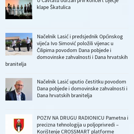
U Cavtatu održan prvi koncert Dječje
klape Škatulica
Načelnik Lasić i predsjednik Općinskog
vijeća Ivo Simović položili vijenac u
Čilipima povodom Dana pobjede i
domovinske zahvalnosti i Dana hrvatskih
branitelja
Načelnik Lasić uputio čestitku povodom
Dana pobjede i domovinske zahvalnosti i
Dana hrvatskih branitelja
POZIV NA DRUGU RADIONICU Pametna i
precizna tehnologija u poljoprivredi –
Korištenje CROSSMART platforme