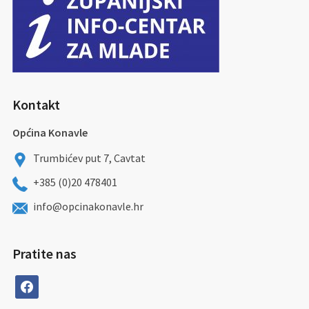
Kontakt
Općina Konavle
Trumbićev put 7, Cavtat
+385 (0)20 478401
info@opcinakonavle.hr
Pratite nas
facebook