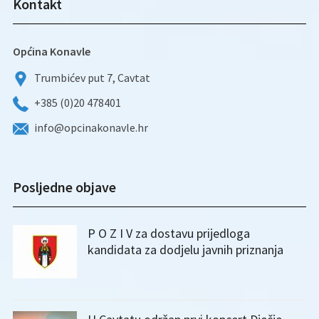
Kontakt
Općina Konavle
Trumbićev put 7, Cavtat
+385 (0)20 478401
info@opcinakonavle.hr
Posljedne objave
P O Z I V za dostavu prijedloga
kandidata za dodjelu javnih priznanja