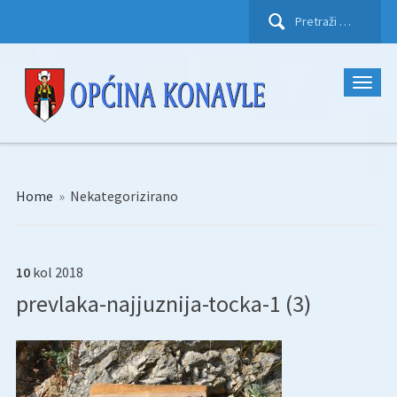
Pretraži:
Home
»
Nekategorizirano
10
kol
2018
prevlaka-najjuznija-tocka-1 (3)