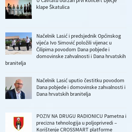
U Cavtatu održan prvi koncert Dječje
klape Škatulica
Načelnik Lasić i predsjednik Općinskog
vijeća Ivo Simović položili vijenac u
Čilipima povodom Dana pobjede i
domovinske zahvalnosti i Dana hrvatskih
branitelja
Načelnik Lasić uputio čestitku povodom
Dana pobjede i domovinske zahvalnosti i
Dana hrvatskih branitelja
POZIV NA DRUGU RADIONICU Pametna i
precizna tehnologija u poljoprivredi –
Korištenje CROSSMART platforme