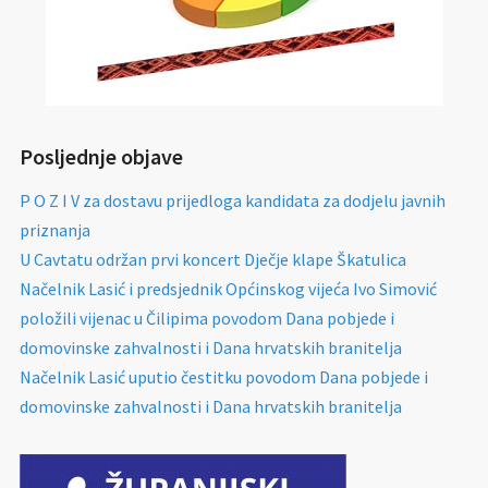
Posljednje objave
P O Z I V za dostavu prijedloga kandidata za dodjelu javnih
priznanja
U Cavtatu održan prvi koncert Dječje klape Škatulica
Načelnik Lasić i predsjednik Općinskog vijeća Ivo Simović
položili vijenac u Čilipima povodom Dana pobjede i
domovinske zahvalnosti i Dana hrvatskih branitelja
Načelnik Lasić uputio čestitku povodom Dana pobjede i
domovinske zahvalnosti i Dana hrvatskih branitelja