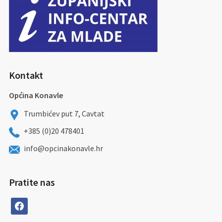
Kontakt
Općina Konavle
Trumbićev put 7, Cavtat
+385 (0)20 478401
info@opcinakonavle.hr
Pratite nas
facebook