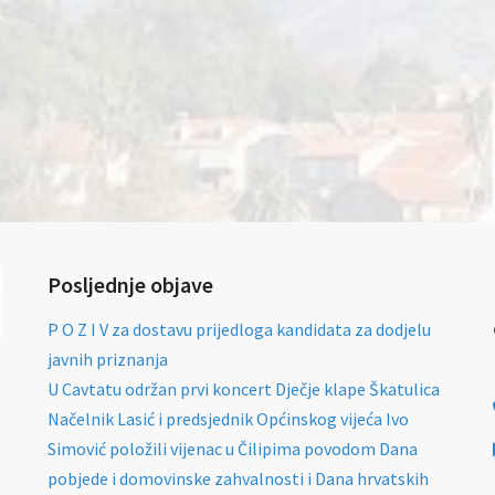
Posljednje objave
P O Z I V za dostavu prijedloga kandidata za dodjelu
javnih priznanja
U Cavtatu održan prvi koncert Dječje klape Škatulica
Načelnik Lasić i predsjednik Općinskog vijeća Ivo
Simović položili vijenac u Čilipima povodom Dana
pobjede i domovinske zahvalnosti i Dana hrvatskih