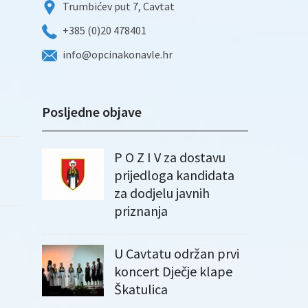
Trumbićev put 7, Cavtat
+385 (0)20 478401
info@opcinakonavle.hr
Posljedne objave
P O Z I V za dostavu
prijedloga kandidata
za dodjelu javnih
priznanja
U Cavtatu održan prvi
koncert Dječje klape
Škatulica