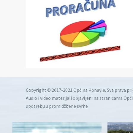
Copyright © 2017-2021 Općina Konavle. Sva prava pr
Audio i video materijali objavljeni na stranicama Opć
upotrebu u promidžbene svrhe