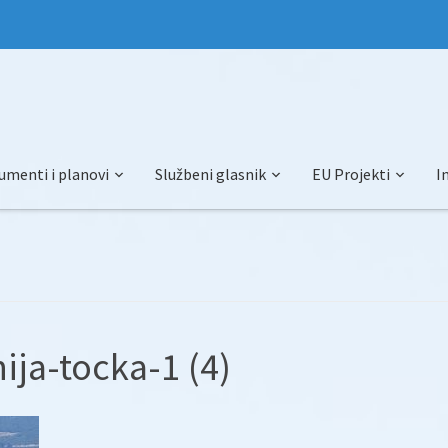
umenti i planovi
Službeni glasnik
EU Projekti
I
ija-tocka-1 (4)