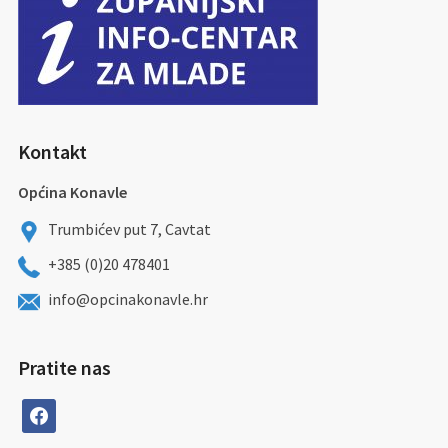
Kontakt
Općina Konavle
Trumbićev put 7, Cavtat
+385 (0)20 478401
info@opcinakonavle.hr
Pratite nas
facebook