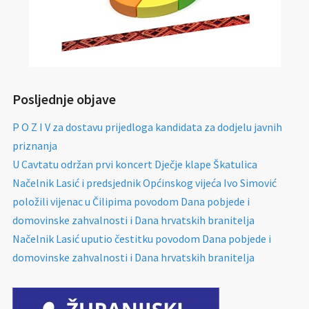
Posljednje objave
P O Z I V za dostavu prijedloga kandidata za dodjelu javnih
priznanja
U Cavtatu održan prvi koncert Dječje klape Škatulica
Načelnik Lasić i predsjednik Općinskog vijeća Ivo Simović
položili vijenac u Čilipima povodom Dana pobjede i
domovinske zahvalnosti i Dana hrvatskih branitelja
Načelnik Lasić uputio čestitku povodom Dana pobjede i
domovinske zahvalnosti i Dana hrvatskih branitelja