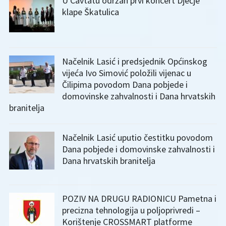
U Cavtatu održan prvi koncert Dječje
klape Škatulica
Načelnik Lasić i predsjednik Općinskog
vijeća Ivo Simović položili vijenac u
Čilipima povodom Dana pobjede i
domovinske zahvalnosti i Dana hrvatskih
branitelja
Načelnik Lasić uputio čestitku povodom
Dana pobjede i domovinske zahvalnosti i
Dana hrvatskih branitelja
POZIV NA DRUGU RADIONICU Pametna i
precizna tehnologija u poljoprivredi –
Korištenje CROSSMART platforme