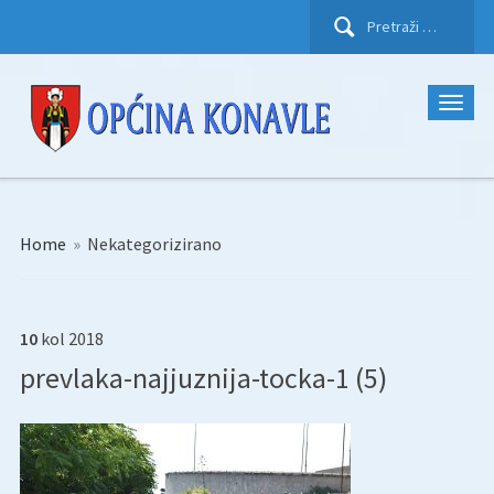
Pretraži:
Home
»
Nekategorizirano
10
kol
2018
prevlaka-najjuznija-tocka-1 (5)