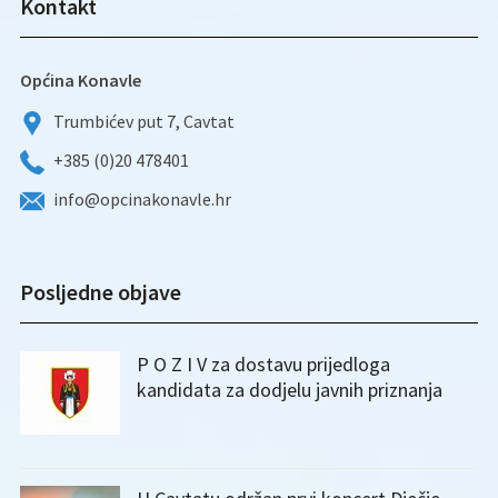
Kontakt
Općina Konavle
Trumbićev put 7, Cavtat
+385 (0)20 478401
info@opcinakonavle.hr
Posljedne objave
P O Z I V za dostavu prijedloga
kandidata za dodjelu javnih priznanja