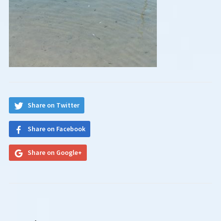
Share on Twitter
Share on Facebook
Share on Google+