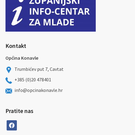
Kontakt
Općina Konavle
Trumbićev put 7, Cavtat
+385 (0)20 478401
info@opcinakonavle.hr
Pratite nas
facebook