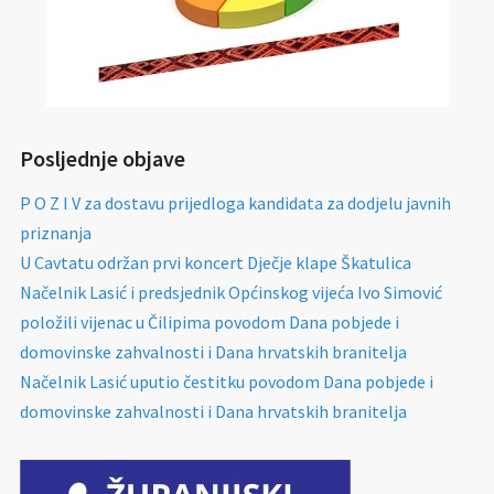
Posljednje objave
P O Z I V za dostavu prijedloga kandidata za dodjelu javnih
priznanja
U Cavtatu održan prvi koncert Dječje klape Škatulica
Načelnik Lasić i predsjednik Općinskog vijeća Ivo Simović
položili vijenac u Čilipima povodom Dana pobjede i
domovinske zahvalnosti i Dana hrvatskih branitelja
Načelnik Lasić uputio čestitku povodom Dana pobjede i
domovinske zahvalnosti i Dana hrvatskih branitelja