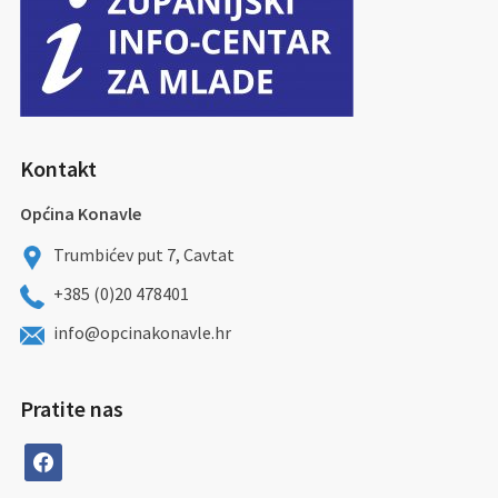
Kontakt
Općina Konavle
Trumbićev put 7, Cavtat
+385 (0)20 478401
info@opcinakonavle.hr
Pratite nas
facebook