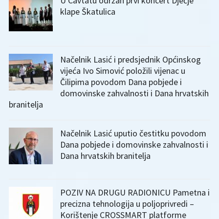
U Cavtatu održan prvi koncert Dječje
klape Škatulica
Načelnik Lasić i predsjednik Općinskog
vijeća Ivo Simović položili vijenac u
Čilipima povodom Dana pobjede i
domovinske zahvalnosti i Dana hrvatskih
branitelja
Načelnik Lasić uputio čestitku povodom
Dana pobjede i domovinske zahvalnosti i
Dana hrvatskih branitelja
POZIV NA DRUGU RADIONICU Pametna i
precizna tehnologija u poljoprivredi –
Korištenje CROSSMART platforme