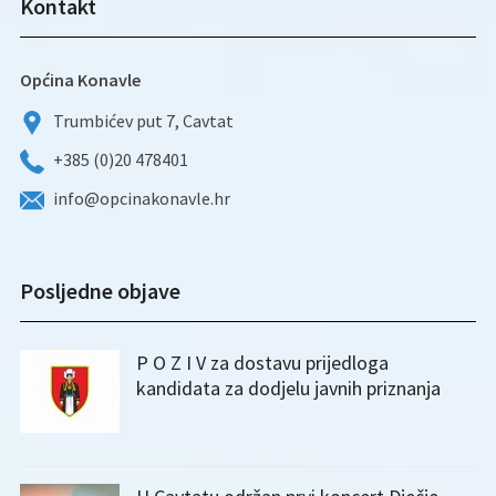
Kontakt
Općina Konavle
Trumbićev put 7, Cavtat
+385 (0)20 478401
info@opcinakonavle.hr
Posljedne objave
P O Z I V za dostavu prijedloga
kandidata za dodjelu javnih priznanja