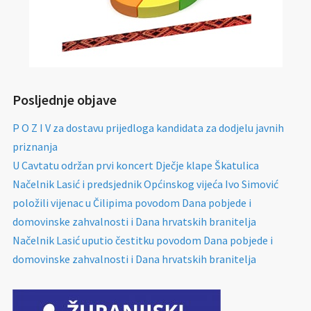
Posljednje objave
P O Z I V za dostavu prijedloga kandidata za dodjelu javnih
priznanja
U Cavtatu održan prvi koncert Dječje klape Škatulica
Načelnik Lasić i predsjednik Općinskog vijeća Ivo Simović
položili vijenac u Čilipima povodom Dana pobjede i
domovinske zahvalnosti i Dana hrvatskih branitelja
Načelnik Lasić uputio čestitku povodom Dana pobjede i
domovinske zahvalnosti i Dana hrvatskih branitelja