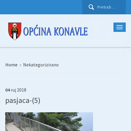
Pretraži:
Home
»
Nekategorizirano
04
ruj
2018
pasjaca-(5)