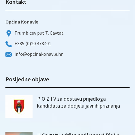
Kontakt
Općina Konavle
Trumbićev put 7, Cavtat
+385 (0)20 478401
info@opcinakonavle.hr
Posljedne objave
P O Z I V za dostavu prijedloga
kandidata za dodjelu javnih priznanja