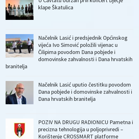
U Cavtatu održan prvi koncert Dječje
klape Škatulica
Načelnik Lasić i predsjednik Općinskog
vijeća Ivo Simović položili vijenac u
Čilipima povodom Dana pobjede i
domovinske zahvalnosti i Dana hrvatskih
branitelja
Načelnik Lasić uputio čestitku povodom
Dana pobjede i domovinske zahvalnosti i
Dana hrvatskih branitelja
POZIV NA DRUGU RADIONICU Pametna i
precizna tehnologija u poljoprivredi –
Korištenje CROSSMART platforme