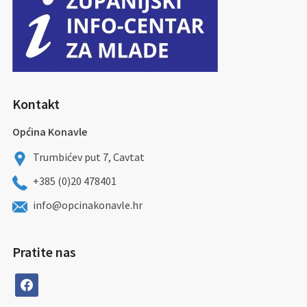
Kontakt
Općina Konavle
Trumbićev put 7, Cavtat
+385 (0)20 478401
info@opcinakonavle.hr
Pratite nas
facebook