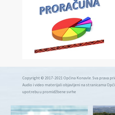
Copyright © 2017-2021 Općina Konavle. Sva prava pr
Audio i video materijali objavljeni na stranicama Opć
upotrebu u promidžbene svrhe