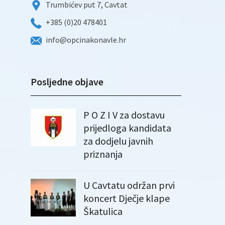
Trumbićev put 7, Cavtat
+385 (0)20 478401
info@opcinakonavle.hr
Posljedne objave
P O Z I V za dostavu
prijedloga kandidata
za dodjelu javnih
priznanja
U Cavtatu održan prvi
koncert Dječje klape
Škatulica