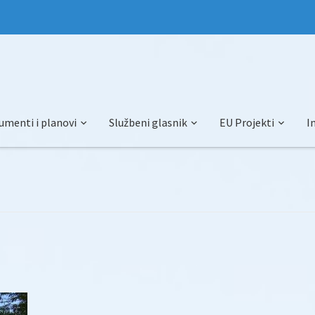
umenti i planovi
Službeni glasnik
EU Projekti
I