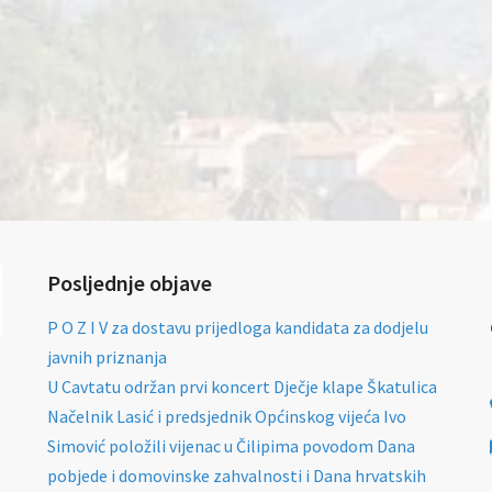
Posljednje objave
P O Z I V za dostavu prijedloga kandidata za dodjelu
javnih priznanja
U Cavtatu održan prvi koncert Dječje klape Škatulica
Načelnik Lasić i predsjednik Općinskog vijeća Ivo
Simović položili vijenac u Čilipima povodom Dana
pobjede i domovinske zahvalnosti i Dana hrvatskih