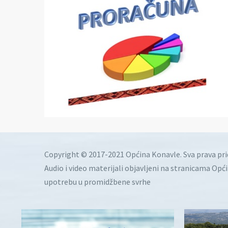
Copyright © 2017-2021 Općina Konavle. Sva prava pr
Audio i video materijali objavljeni na stranicama Opć
upotrebu u promidžbene svrhe