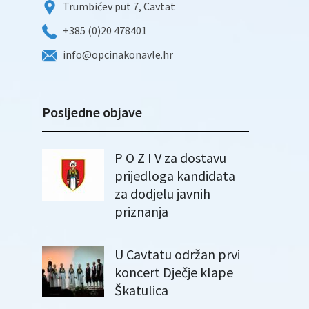
Trumbićev put 7, Cavtat
+385 (0)20 478401
info@opcinakonavle.hr
Posljedne objave
P O Z I V za dostavu
prijedloga kandidata
za dodjelu javnih
priznanja
U Cavtatu održan prvi
koncert Dječje klape
Škatulica