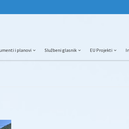
umenti i planovi
Službeni glasnik
EU Projekti
I