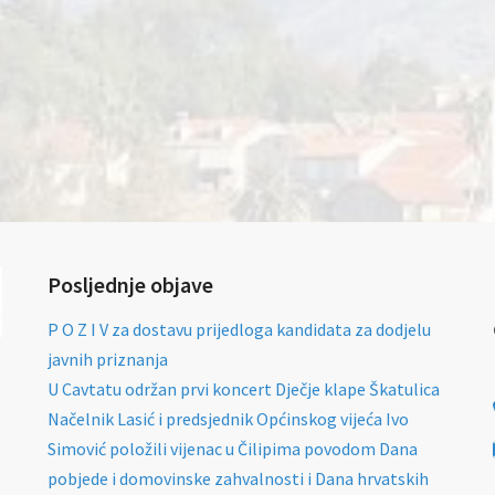
Posljednje objave
P O Z I V za dostavu prijedloga kandidata za dodjelu
javnih priznanja
U Cavtatu održan prvi koncert Dječje klape Škatulica
Načelnik Lasić i predsjednik Općinskog vijeća Ivo
Simović položili vijenac u Čilipima povodom Dana
pobjede i domovinske zahvalnosti i Dana hrvatskih