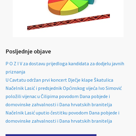
Posljednje objave
P O Z I V za dostavu prijedloga kandidata za dodjelu javnih
priznanja
U Cavtatu održan prvi koncert Dječje klape Škatulica
Načelnik Lasić i predsjednik Općinskog vijeća Ivo Simović
položili vijenac u Čilipima povodom Dana pobjede i
domovinske zahvalnosti i Dana hrvatskih branitelja
Načelnik Lasić uputio čestitku povodom Dana pobjede i
domovinske zahvalnosti i Dana hrvatskih branitelja