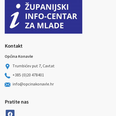
Kontakt
Općina Konavle
Trumbićev put 7, Cavtat
+385 (0)20 478401
info@opcinakonavle.hr
Pratite nas
facebook