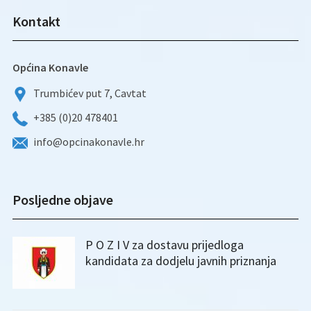
Kontakt
Općina Konavle
Trumbićev put 7, Cavtat
+385 (0)20 478401
info@opcinakonavle.hr
Posljedne objave
P O Z I V za dostavu prijedloga
kandidata za dodjelu javnih priznanja