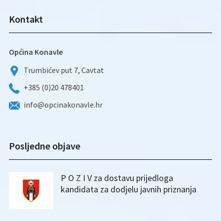
Kontakt
Općina Konavle
Trumbićev put 7, Cavtat
+385 (0)20 478401
info@opcinakonavle.hr
Posljedne objave
P O Z I V za dostavu prijedloga
kandidata za dodjelu javnih priznanja