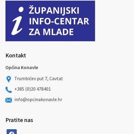
Kontakt
Općina Konavle
Trumbićev put 7, Cavtat
+385 (0)20 478401
info@opcinakonavle.hr
Pratite nas
facebook