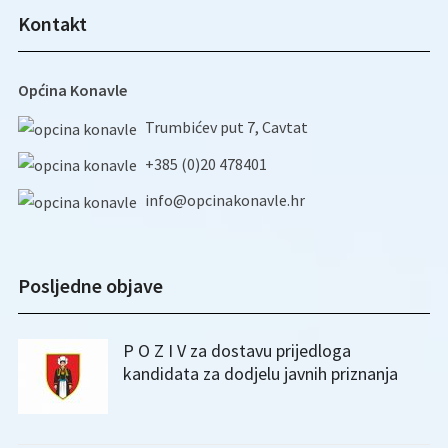
Kontakt
Općina Konavle
Trumbićev put 7, Cavtat
+385 (0)20 478401
info@opcinakonavle.hr
Posljedne objave
P O Z I V za dostavu prijedloga
kandidata za dodjelu javnih priznanja