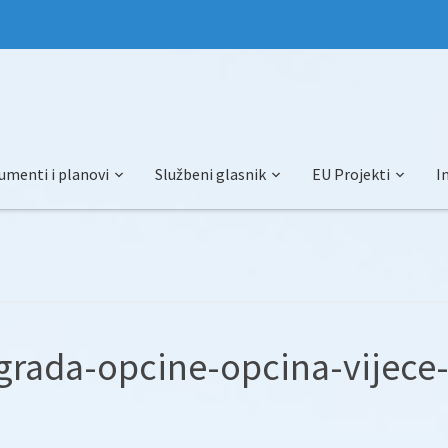
umenti i planovi
Službeni glasnik
EU Projekti
I
grada-opcine-opcina-vijece