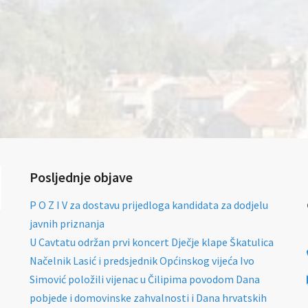
Posljednje objave
P O Z I V za dostavu prijedloga kandidata za dodjelu
javnih priznanja
U Cavtatu održan prvi koncert Dječje klape Škatulica
Načelnik Lasić i predsjednik Općinskog vijeća Ivo
Simović položili vijenac u Čilipima povodom Dana
pobjede i domovinske zahvalnosti i Dana hrvatskih