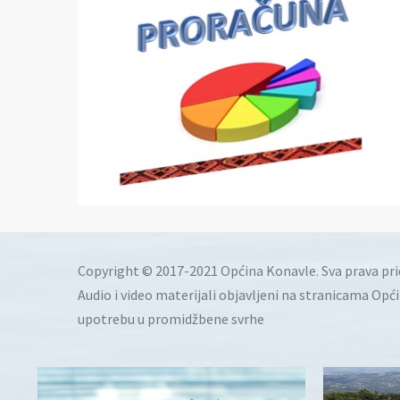
Copyright © 2017-2021 Općina Konavle. Sva prava pr
Audio i video materijali objavljeni na stranicama Opć
upotrebu u promidžbene svrhe