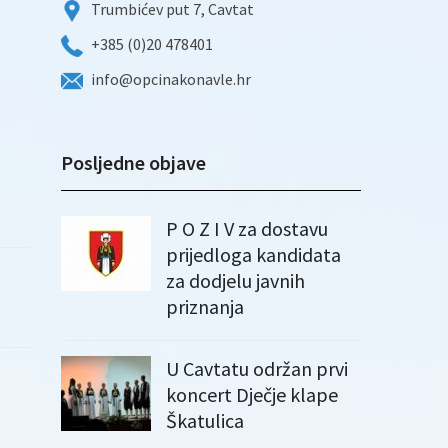
Trumbićev put 7, Cavtat
+385 (0)20 478401
info@opcinakonavle.hr
Posljedne objave
P O Z I V za dostavu
prijedloga kandidata
za dodjelu javnih
priznanja
U Cavtatu održan prvi
koncert Dječje klape
Škatulica