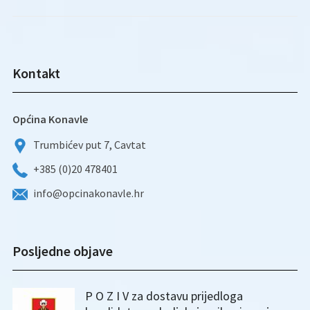
Kontakt
Općina Konavle
Trumbićev put 7, Cavtat
+385 (0)20 478401
info@opcinakonavle.hr
Posljedne objave
P O Z I V za dostavu prijedloga