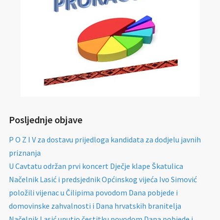
Posljednje objave
P O Z I V za dostavu prijedloga kandidata za dodjelu javnih
priznanja
U Cavtatu održan prvi koncert Dječje klape Škatulica
Načelnik Lasić i predsjednik Općinskog vijeća Ivo Simović
položili vijenac u Čilipima povodom Dana pobjede i
domovinske zahvalnosti i Dana hrvatskih branitelja
Načelnik Lasić uputio čestitku povodom Dana pobjede i