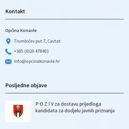
Kontakt
Općina Konavle
Trumbićev put 7, Cavtat
+385 (0)20 478401
info@opcinakonavle.hr
Posljedne objave
P O Z I V za dostavu prijedloga
kandidata za dodjelu javnih priznanja