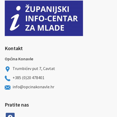
Kontakt
Općina Konavle
Trumbićev put 7, Cavtat
+385 (0)20 478401
info@opcinakonavle.hr
Pratite nas
facebook