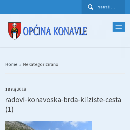
Pretraži:
Home
»
Nekategorizirano
18
ruj
2018
radovi-konavoska-brda-kliziste-cesta
(1)