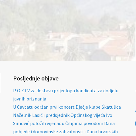
Posljednje objave
P O Z I V za dostavu prijedloga kandidata za dodjelu
javnih priznanja
U Cavtatu održan prvi koncert Dječje klape Škatulica
Načelnik Lasić i predsjednik Općinskog vijeća Ivo
Simović položili vijenac u Čilipima povodom Dana
pobjede i domovinske zahvalnosti i Dana hrvatskih