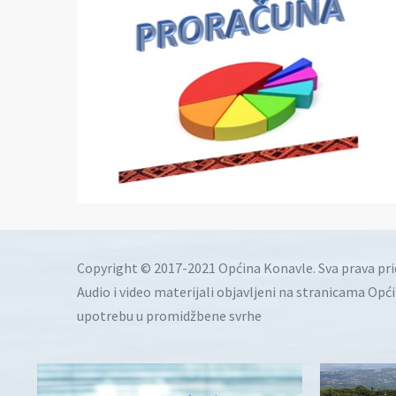
Copyright © 2017-2021 Općina Konavle. Sva prava pr
Audio i video materijali objavljeni na stranicama Opć
upotrebu u promidžbene svrhe