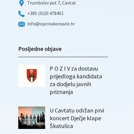
Trumbićev put 7, Cavtat
+385 (0)20 478401
info@opcinakonavle.hr
Posljedne objave
P O Z I V za dostavu
prijedloga kandidata
za dodjelu javnih
priznanja
U Cavtatu održan prvi
koncert Dječje klape
Škatulica