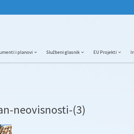
umenti i planovi
Službeni glasnik
EU Projekti
I
an-neovisnosti-(3)