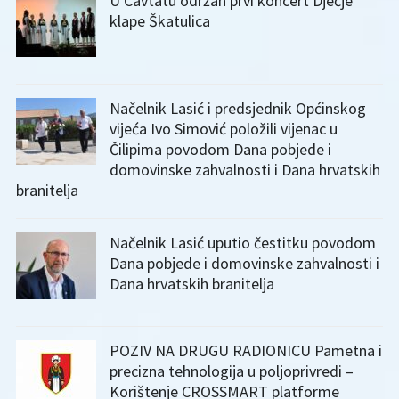
U Cavtatu održan prvi koncert Dječje
klape Škatulica
Načelnik Lasić i predsjednik Općinskog
vijeća Ivo Simović položili vijenac u
Čilipima povodom Dana pobjede i
domovinske zahvalnosti i Dana hrvatskih
branitelja
Načelnik Lasić uputio čestitku povodom
Dana pobjede i domovinske zahvalnosti i
Dana hrvatskih branitelja
POZIV NA DRUGU RADIONICU Pametna i
precizna tehnologija u poljoprivredi –
Korištenje CROSSMART platforme