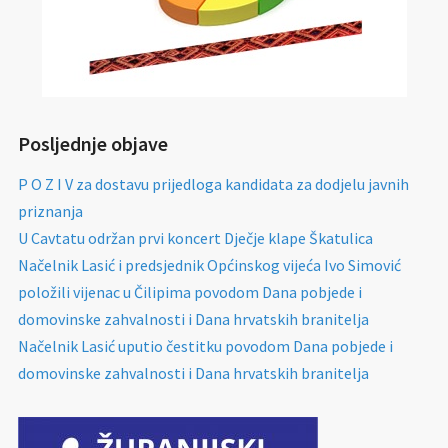
Posljednje objave
P O Z I V za dostavu prijedloga kandidata za dodjelu javnih
priznanja
U Cavtatu održan prvi koncert Dječje klape Škatulica
Načelnik Lasić i predsjednik Općinskog vijeća Ivo Simović
položili vijenac u Čilipima povodom Dana pobjede i
domovinske zahvalnosti i Dana hrvatskih branitelja
Načelnik Lasić uputio čestitku povodom Dana pobjede i
domovinske zahvalnosti i Dana hrvatskih branitelja