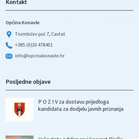
Kontakt
Općina Konavle
Trumbićev put 7, Cavtat
+385 (0)20 478401
info@opcinakonavle.hr
Posljedne objave
P O Z I V za dostavu prijedloga
kandidata za dodjelu javnih priznanja