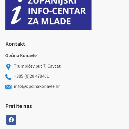
Kontakt
Općina Konavle
Trumbićev put 7, Cavtat
+385 (0)20 478401
info@opcinakonavle.hr
Pratite nas
facebook